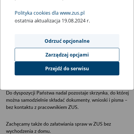
18
września
Polityka cookies dla www.zus.pl
2020
ostatnia aktualizacja 19.08.2024 r.
Od 21 września 2020 r. przywracamy standardową obsługę
Odrzuć opcjonalne
klientów w II Inspektoracie ZUS w Łodzi.
Zarządzaj opcjami
Placówka będzie przyjmowała klientów w standardowych
Przejdź do serwisu
godzinach, tj. od wtorku do piątku w godz. 8.00–15.00, w
poniedziałki – 8.00–18:00.
Do dyspozycji Państwa nadal pozostaje skrzynka, do której
można samodzielnie składać dokumenty, wnioski i pisma –
bez kontaktu z pracownikiem ZUS.
Zachęcamy także do załatwiania spraw w ZUS bez
wychodzenia z domu.