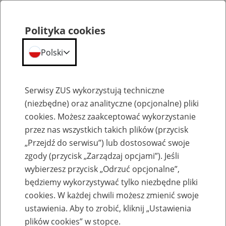
Polityka cookies
Polski
Menu
Szukaj
Serwisy ZUS wykorzystują techniczne
(niezbędne) oraz analityczne (opcjonalne) pliki
cookies. Możesz zaakceptować wykorzystanie
Komunikaty
przez nas wszystkich takich plików (przycisk
„Przejdź do serwisu”) lub dostosować swoje
zgody (przycisk „Zarządzaj opcjami”). Jeśli
wybierzesz przycisk „Odrzuć opcjonalne”,
będziemy wykorzystywać tylko niezbędne pliki
cookies. W każdej chwili możesz zmienić swoje
Przywrócenie obsługi klientów w II
ustawienia. Aby to zrobić, kliknij „Ustawienia
Inspektoracie ZUS w Łodzi
plików cookies” w stopce.