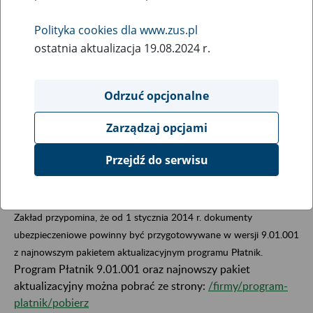
26
sierpnia
Polityka cookies dla www.zus.pl
2014
ostatnia aktualizacja 19.08.2024 r.
Odrzuć opcjonalne
Szanowni Państwo,
Zakład Ubezpieczeń Społecznych informuje, że od
Zarządzaj opcjami
września 2014 r. dokumenty przygotowane w wersji
8.01.001 i 8.01.001A programu Płatnik nie będą
Przejdź do serwisu
przyjmowane do ZUS.
Zakład przypomina, że od 1 stycznia 2014 r. dokumenty
ubezpieczeniowe powinny być przygotowywane w wersji 9.01.001
z najnowszym pakietem aktualizacyjnym programu Płatnik.
Program Płatnik 9.01.001 oraz najnowszy pakiet
aktualizacyjny można pobrać ze strony:
/firmy/program-
platnik/pobierz