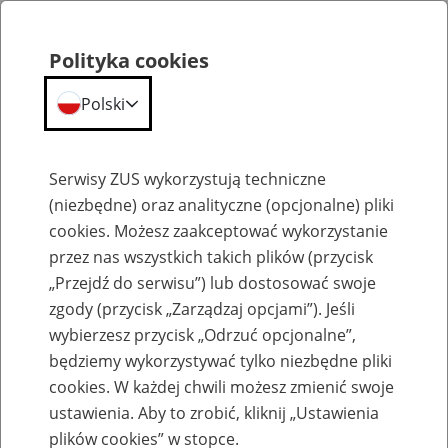
Polityka cookies
Polski
Menu
Szukaj
Serwisy ZUS wykorzystują techniczne
(niezbędne) oraz analityczne (opcjonalne) pliki
cookies. Możesz zaakceptować wykorzystanie
Komunikaty
przez nas wszystkich takich plików (przycisk
„Przejdź do serwisu”) lub dostosować swoje
zgody (przycisk „Zarządzaj opcjami”). Jeśli
wybierzesz przycisk „Odrzuć opcjonalne”,
będziemy wykorzystywać tylko niezbędne pliki
cookies. W każdej chwili możesz zmienić swoje
Komunikat w sprawie wersji 8.01.001 i
ustawienia. Aby to zrobić, kliknij „Ustawienia
8.01.001A programu Płatnik
plików cookies” w stopce.