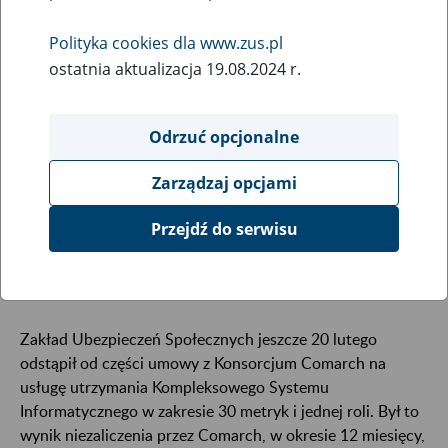
30
kwietnia
Polityka cookies dla www.zus.pl
2019
ostatnia aktualizacja 19.08.2024 r.
Odrzuć opcjonalne
Krajowa Izba Odwoławcza potwierdziła, że Zakład
Ubezpieczeń Społecznych miał pełne prawo
Zarządzaj opcjami
zawrzeć umowę w trybie z wolnej ręki na usługę
utrzymania znacznej części Kompleksowego
Przejdź do serwisu
Systemu Informatycznego. Tym samym KIO w
całości odrzuciła odwołanie firmy Comarch.
Zakład Ubezpieczeń Społecznych jeszcze 20 lutego
odstąpił od części umowy z Konsorcjum Comarch na
usługę utrzymania Kompleksowego Systemu
Informatycznego w zakresie 30 metryk i jednej roli. Był to
wynik niezaliczenia przez Comarch, w okresie 12 miesięcy,