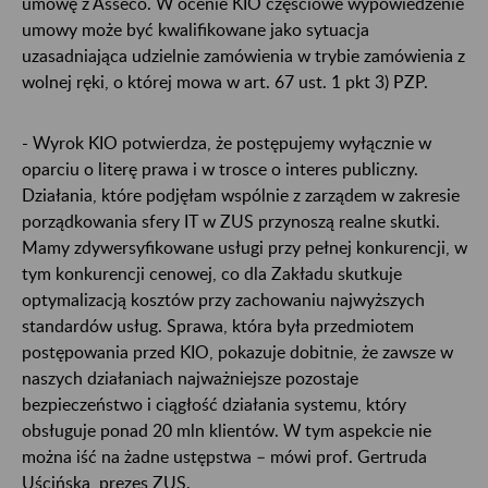
umowę z Asseco. W ocenie KIO częściowe wypowiedzenie
umowy może być kwalifikowane jako sytuacja
uzasadniająca udzielnie zamówienia w trybie zamówienia z
wolnej ręki, o której mowa w art. 67 ust. 1 pkt 3) PZP.
- Wyrok KIO potwierdza, że postępujemy wyłącznie w
oparciu o literę prawa i w trosce o interes publiczny.
Działania, które podjęłam wspólnie z zarządem w zakresie
porządkowania sfery IT w ZUS przynoszą realne skutki.
Mamy zdywersyfikowane usługi przy pełnej konkurencji, w
tym konkurencji cenowej, co dla Zakładu skutkuje
optymalizacją kosztów przy zachowaniu najwyższych
standardów usług. Sprawa, która była przedmiotem
postępowania przed KIO, pokazuje dobitnie, że zawsze w
naszych działaniach najważniejsze pozostaje
bezpieczeństwo i ciągłość działania systemu, który
obsługuje ponad 20 mln klientów. W tym aspekcie nie
można iść na żadne ustępstwa – mówi prof. Gertruda
Uścińska, prezes ZUS.