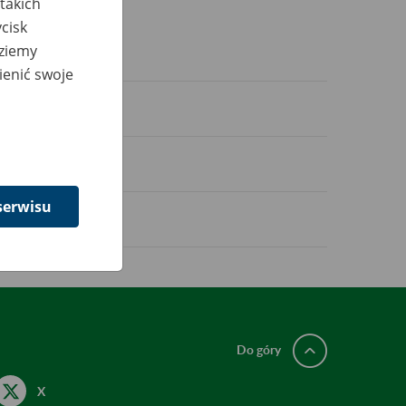
takich
cisk
dziemy
ienić swoje
serwisu
Do góry
X