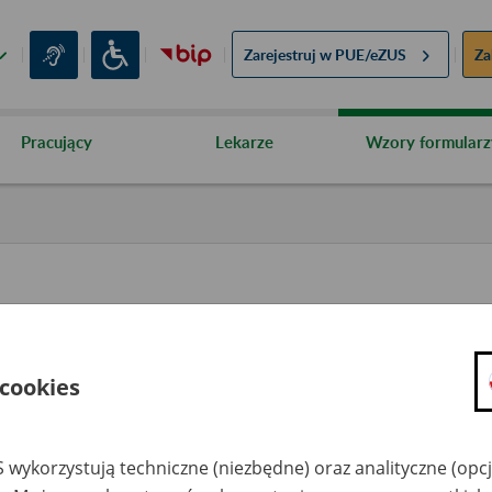
Zarejestruj w
PUE/eZUS
Za
Pracujący
Lekarze
Wzory formularz
 cookies
 wykorzystują techniczne (niezbędne) oraz analityczne (opc