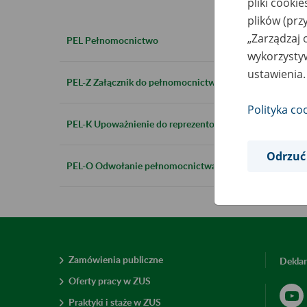
pliki cooki
plików (prz
„Zarządzaj 
PEL Pełnomocnictwo
wykorzystyw
ustawienia.
PEL-Z Załącznik do pełnomocnictwa
Polityka co
PEL-K Upoważnienie do reprezentowania płatnika składe
Odrzuć
PEL-O Odwołanie pełnomocnictwa
Zamówienia publiczne
Deklar
Oferty pracy w ZUS
Praktyki i staże w ZUS