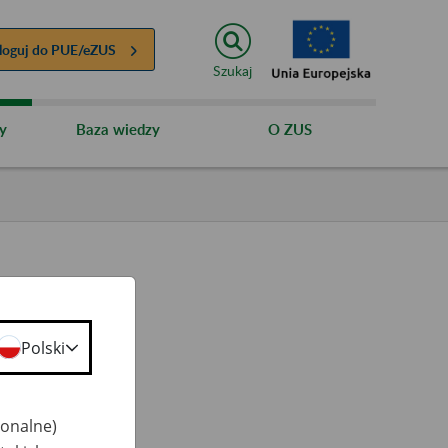
loguj do
PUE/eZUS
Szukaj
y
Baza wiedzy
O ZUS
Polski
jonalne)