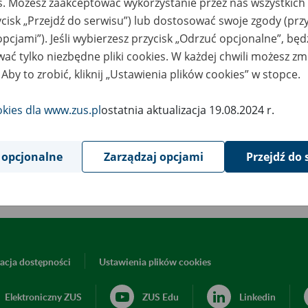
es. Możesz zaakceptować wykorzystanie przez nas wszystkich 
ycisk „Przejdź do serwisu”) lub dostosować swoje zgody (przy
opcjami”). Jeśli wybierzesz przycisk „Odrzuć opcjonalne”, bę
ać tylko niezbędne pliki cookies. W każdej chwili możesz zm
 Aby to zrobić, kliknij „Ustawienia plików cookies” w stopce.
okies dla www.zus.pl
ostatnia aktualizacja 19.08.2024 r.
k podczas kontroli ZUS
 opcjonalne
Zarządzaj opcjami
Przejdź do 
acja dostępności
Ustawienia plików cookies
Elektroniczny ZUS
ZUS Edu
Linkedin