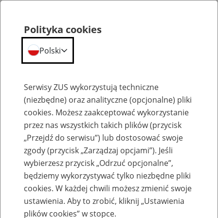
Polityka cookies
Polski
Menu
Szukaj
Serwisy ZUS wykorzystują techniczne
(niezbędne) oraz analityczne (opcjonalne) pliki
cookies. Możesz zaakceptować wykorzystanie
Rozliczenia z ZUS
przez nas wszystkich takich plików (przycisk
„Przejdź do serwisu”) lub dostosować swoje
zgody (przycisk „Zarządzaj opcjami”). Jeśli
wybierzesz przycisk „Odrzuć opcjonalne”,
będziemy wykorzystywać tylko niezbędne pliki
Kalkulator odsetkowy dla
cookies. W każdej chwili możesz zmienić swoje
płatników składek
ustawienia. Aby to zrobić, kliknij „Ustawienia
plików cookies” w stopce.