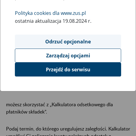
Jesteś płatnikiem i spóźniłeś się z opłaceniem składek?
Możesz samodzielnie obliczyć kwotę odsetek za to
Polityka cookies dla www.zus.pl
opóźnienie.
ostatnia aktualizacja 19.08.2024 r.
Jeżeli chcesz samodzielnie obliczyć kwotę odsetek za
opóźnienie w opłaceniu składek na:
Odrzuć opcjonalne
ubezpieczenia społeczne,
Zarządzaj opcjami
Fundusz Emerytur Pomostowych,
Przejdź do serwisu
ubezpieczenie zdrowotne,
Fundusz Pracy i Fundusz Solidarnościowy,
Fundusz Gwarantowanych Świadczeń Pracowniczych,
możesz skorzystać z „Kalkulatora odsetkowego dla
płatników składek”.
Podaj termin, do którego uregulujesz zaległości. Kalkulator
umożliwi Ci naliczenie kwoty należnych odsetek z