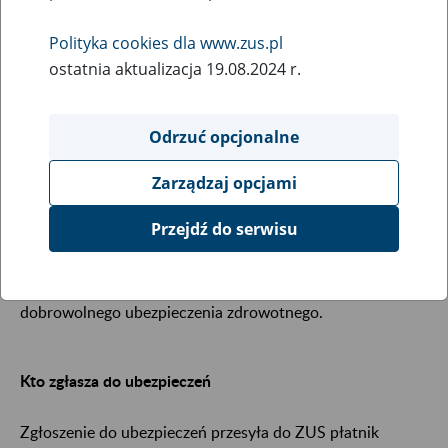
12
marca
2026
Polityka cookies dla www.zus.pl
ostatnia aktualizacja 19.08.2024 r.
Zgłoszenie ubezpieczonego
Odrzuć opcjonalne
Każda osoba, która jest objęta obowiązkowymi
Zarządzaj opcjami
ubezpieczeniami społecznymi lub ubezpieczeniem
zdrowotnym, musi być zgłoszona do ubezpieczeń.
Przejdź do serwisu
Obowiązek ten dotyczy również osób, które przystępują do
dobrowolnych ubezpieczeń emerytalnego i rentowych lub
dobrowolnego ubezpieczenia zdrowotnego.
Kto zgłasza do ubezpieczeń
Zgłoszenie do ubezpieczeń przesyła do ZUS płatnik