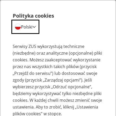
Polityka cookies
Polski
Menu
Szukaj
Serwisy ZUS wykorzystują techniczne
(niezbędne) oraz analityczne (opcjonalne) pliki
cookies. Możesz zaakceptować wykorzystanie
Zgłoszenie płatnika / firmy
przez nas wszystkich takich plików (przycisk
„Przejdź do serwisu”) lub dostosować swoje
zgody (przycisk „Zarządzaj opcjami”). Jeśli
wybierzesz przycisk „Odrzuć opcjonalne”,
będziemy wykorzystywać tylko niezbędne pliki
Zgłoszenie ubezpieczonego /
cookies. W każdej chwili możesz zmienić swoje
członka rodziny ubezpieczonego
ustawienia. Aby to zrobić, kliknij „Ustawienia
plików cookies” w stopce.