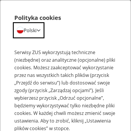
Polityka cookies
Polski
Menu
Szukaj
Serwisy ZUS wykorzystują techniczne
(niezbędne) oraz analityczne (opcjonalne) pliki
cookies. Możesz zaakceptować wykorzystanie
Konferencja naukowa „Obywatele Ukrainy w polskim systemie ubezpieczeń
społecznych. Aspekty prawne, demograficzne, ekonomiczne i społeczne” 2018 r.
przez nas wszystkich takich plików (przycisk
„Przejdź do serwisu”) lub dostosować swoje
zgody (przycisk „Zarządzaj opcjami”). Jeśli
wybierzesz przycisk „Odrzuć opcjonalne”,
będziemy wykorzystywać tylko niezbędne pliki
cookies. W każdej chwili możesz zmienić swoje
Konferencja naukowa „Obywatele
ustawienia. Aby to zrobić, kliknij „Ustawienia
plików cookies” w stopce.
Ukrainy w polskim systemie