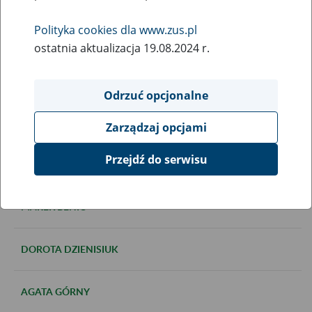
ubezpieczeń społecznych. Aspekty
Polityka cookies dla www.zus.pl
prawne, demograficzne,
ostatnia aktualizacja 19.08.2024 r.
ekonomiczne i społeczne”
Odrzuć opcjonalne
Lista prelegentów:
Zarządzaj opcjami
Przejdź do serwisu
KATARZYNA ANDREJUK
MAREK BENIO
DOROTA DZIENISIUK
AGATA GÓRNY