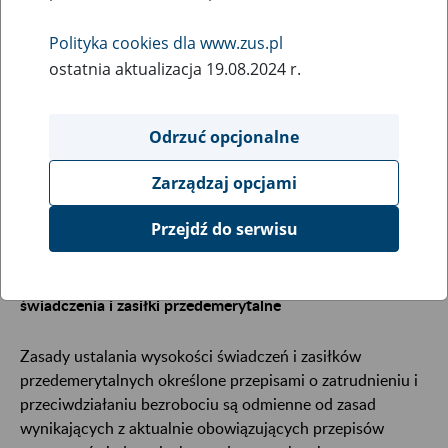
6
czerwca
2018
Polityka cookies dla www.zus.pl
ostatnia aktualizacja 19.08.2024 r.
Zakład Ubezpieczeń Społecznych wypłaca
świadczenia i zasiłki przedemerytalne ustalone w
Odrzuć opcjonalne
różnych wysokościach. Wynika to z tego, że
Zarządzaj opcjami
świadczenia te przyznane są w oparciu o różne
przepisy.
Przejdź do serwisu
W jakiej wysokości przyznawane były przed 2004 r.
świadczenia i zasiłki przedemerytalne
Zasady ustalania wysokości świadczeń i zasiłków
przedemerytalnych określone przepisami o zatrudnieniu i
przeciwdziałaniu bezrobociu są odmienne od zasad
wynikających z aktualnie obowiązujących przepisów