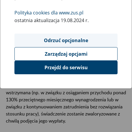
25
lutego
2014
Polityka cookies dla www.zus.pl
ostatnia aktualizacja 19.08.2024 r.
Od 1 marca 2014 r. obowiązują nowe kwoty
najniższych emerytur i rent, a także dodatków oraz
Odrzuć opcjonalne
kwot maksymalnych zmniejszeń emerytur i rent z
tytułu osiągania przychodu z działalności
Zarządzaj opcjami
zarobkowej.
Przejdź do serwisu
Zakład Ubezpieczeń Społecznych waloryzuje wszystkie
świadczenia z urzędu, co oznacza, że nie należy zgłaszać w
tej sprawie wniosku. Jeżeli wypłata świadczenia jest
wstrzymana (np. w związku z osiąganiem przychodu ponad
130% przeciętnego miesięcznego wynagrodzenia lub w
związku z kontynuowaniem zatrudnienia bez rozwiązania
stosunku pracy), świadczenie zostanie zwaloryzowane z
chwilą podjęcia jego wypłaty.