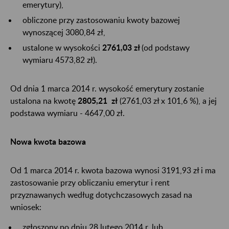
emerytury),
obliczone przy zastosowaniu kwoty bazowej
wynoszącej 3080,84 zł,
ustalone w wysokości
2761,03 zł
(od podstawy
wymiaru 4573,82 zł).
Od dnia 1 marca 2014 r. wysokość emerytury zostanie
ustalona na kwotę
2805,21 zł
(2761,03 zł x 101,6 %), a jej
podstawa wymiaru - 4647,00 zł.
Nowa kwota bazowa
Od 1 marca 2014 r. kwota bazowa wynosi 3191,93 zł i ma
zastosowanie przy obliczaniu emerytur i rent
przyznawanych według dotychczasowych zasad na
wniosek:
zgłoszony po dniu 28 lutego 2014 r. lub