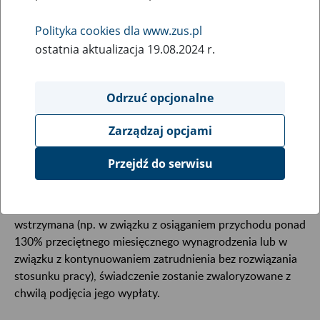
25
lutego
2014
Polityka cookies dla www.zus.pl
ostatnia aktualizacja 19.08.2024 r.
Od 1 marca 2014 r. obowiązują nowe kwoty
najniższych emerytur i rent, a także dodatków oraz
Odrzuć opcjonalne
kwot maksymalnych zmniejszeń emerytur i rent z
tytułu osiągania przychodu z działalności
Zarządzaj opcjami
zarobkowej.
Przejdź do serwisu
Zakład Ubezpieczeń Społecznych waloryzuje wszystkie
świadczenia z urzędu, co oznacza, że nie należy zgłaszać w
tej sprawie wniosku. Jeżeli wypłata świadczenia jest
wstrzymana (np. w związku z osiąganiem przychodu ponad
130% przeciętnego miesięcznego wynagrodzenia lub w
związku z kontynuowaniem zatrudnienia bez rozwiązania
stosunku pracy), świadczenie zostanie zwaloryzowane z
chwilą podjęcia jego wypłaty.