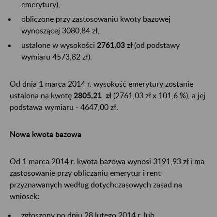
emerytury),
obliczone przy zastosowaniu kwoty bazowej
wynoszącej 3080,84 zł,
ustalone w wysokości
2761,03 zł
(od podstawy
wymiaru 4573,82 zł).
Od dnia 1 marca 2014 r. wysokość emerytury zostanie
ustalona na kwotę
2805,21 zł
(2761,03 zł x 101,6 %), a jej
podstawa wymiaru - 4647,00 zł.
Nowa kwota bazowa
Od 1 marca 2014 r. kwota bazowa wynosi 3191,93 zł i ma
zastosowanie przy obliczaniu emerytur i rent
przyznawanych według dotychczasowych zasad na
wniosek:
zgłoszony po dniu 28 lutego 2014 r. lub