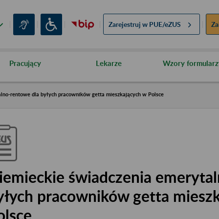
Zarejestruj w
PUE/eZUS
Za
Pracujący
Lekarze
Wzory formularz
lno-rentowe dla byłych pracowników getta mieszkających w Polsce
iemieckie świadczenia emerytal
yłych pracowników getta miesz
olsce