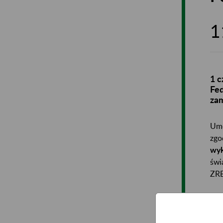
1
1 c
Fed
zam
Umo
zgo
wyk
świ
ZRB
Umo