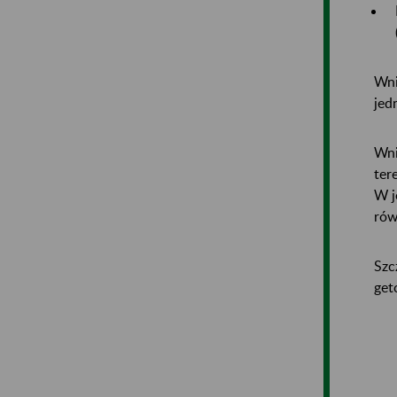
Wni
jed
Wni
ter
W j
rów
Szc
get