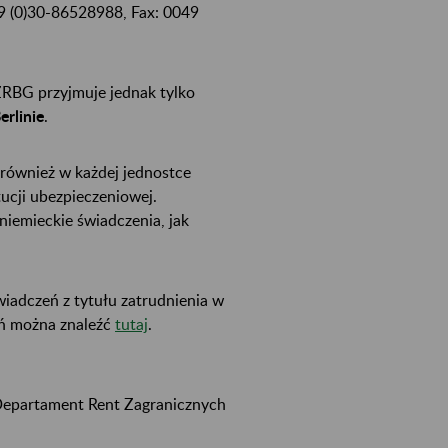
49 (0)30-86528988, Fax: 0049
ZRBG przyjmuje jednak tylko
rlinie
.
 również w każdej jednostce
tucji ubezpieczeniowej.
iemieckie świadczenia, jak
iadczeń z tytułu zatrudnienia w
eń można znaleźć
tutaj
.
Departament Rent Zagranicznych