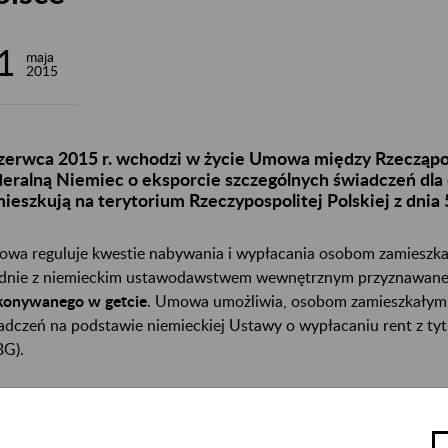
1
maja
2015
zerwca 2015 r. wchodzi w życie Umowa między Rzecząpos
eralną Niemiec o eksporcie szczególnych świadczeń dla
ieszkują na terytorium Rzeczypospolitej Polskiej z dnia 
wa reguluje kwestie nabywania i wypłacania osobom zamieszkał
dnie z niemieckim ustawodawstwem wewnętrznym przyznawane 
onywanego w getcie
. Umowa umożliwia, osobom zamieszkałym 
adczeń na podstawie niemieckiej Ustawy o wypłacaniu rent z tytu
G).
wa obejmuje:
osoby prześladowane przez reżim narodowosocjalistyczny oraz