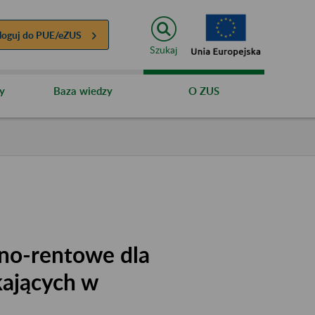
loguj do
PUE/eZUS
Szukaj
y
Baza wiedzy
O ZUS
no-rentowe dla
kających w