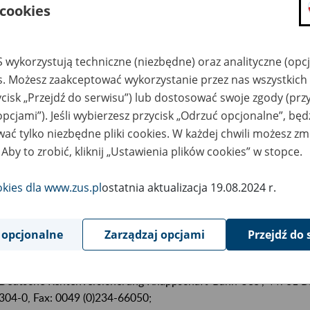
 cookies
członków rodzin tych osób,
re ze względu na miejsce zamieszkania w Polsce nie otrzymały 
 wykorzystują techniczne (niezbędne) oraz analityczne (opc
rudnienia w getcie na podstawie niemieckich przepisów emeryt
es. Możesz zaakceptować wykorzystanie przez nas wszystkich 
ycisk „Przejdź do serwisu”) lub dostosować swoje zgody (przy
ycie prawa do niemieckiego świadczenia z tytułu zatrudnienia w 
opcjami”). Jeśli wybierzesz przycisk „Odrzuć opcjonalne”, bę
łata następuje na wniosek osoby zainteresowanej. Niezależnie o
ać tylko niezbędne pliki cookies. W każdej chwili możesz zm
rytura/renta zgodnie z Ustawą ZRBG będzie wypłacana od możli
 Aby to zrobić, kliknij „Ustawienia plików cookies” w stopce.
yznania emerytury/renty, jednak najwcześniej od dnia 01.07.1997
okies dla www.zus.pl
ostatnia aktualizacja 19.08.2024 r.
rozpatrywania wniosków, wydawania decyzji oraz wypłaty przy
tały trzy niemieckie instytucje ubezpieczeniowe:
 opcjonalne
Zarządzaj opcjami
Przejdź do 
Deutsche Rentenversicherung Berlin-Brandenburg, Knobelsdorff
0049 (0)30-3002-0, Fax: 0049 (0)30-30021009;
Deutsche Rentenversicherung Knappschaft-Bahn-See
, 44781
B
304-0, Fax: 0049 (0)234-66050;