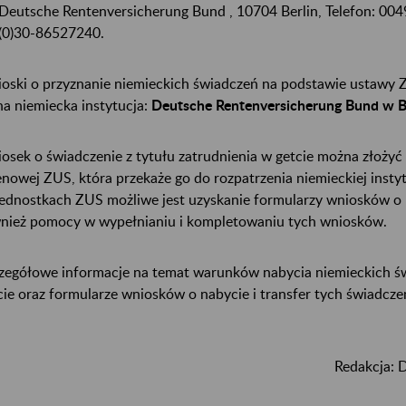
Deutsche Rentenversicherung Bund
, 10704 Berlin, Telefon: 00
(0)30-86527240.
oski o przyznanie niemieckich świadczeń na podstawie ustawy 
na niemiecka instytucja:
Deutsche Rentenversicherung Bund w Be
osek o świadczenie z tytułu zatrudnienia w getcie można złożyć
enowej ZUS, która przekaże go do rozpatrzenia niemieckiej insty
ednostkach ZUS możliwe jest uzyskanie formularzy wniosków o n
nież pomocy w wypełnianiu i kompletowaniu tych wniosków.
zegółowe informacje na temat warunków nabycia niemieckich św
cie oraz formularze wniosków o nabycie i transfer tych świadcz
Redakcja: 