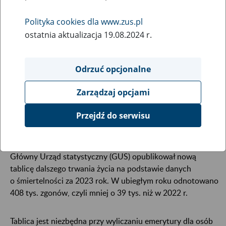
27
marca
Polityka cookies dla www.zus.pl
2024
ostatnia aktualizacja 19.08.2024 r.
Odrzuć opcjonalne
GUS opublikował nową tablicę dalszego trwania
życia. Co do zasady takie nowe tablice nie dotyczą
Zarządzaj opcjami
osób, które już przeszły na emeryturę. Nie ma
zatem sensu składanie wniosków o ponowne
Przejdź do serwisu
przeliczenie świadczenia.
Główny Urząd statystyczny (GUS) opublikował nową
tablicę dalszego trwania życia na podstawie danych
o śmiertelności za 2023 rok. W ubiegłym roku odnotowano
408 tys. zgonów, czyli mniej o 39 tys. niż w 2022 r.
Tablica jest niezbędna przy wyliczaniu emerytury dla osób