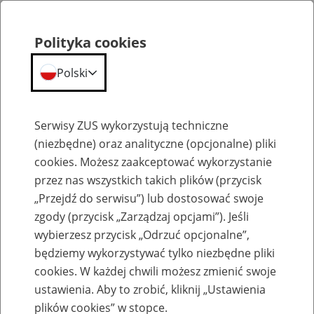
Polityka cookies
Polski
Menu
Szukaj
Serwisy ZUS wykorzystują techniczne
(niezbędne) oraz analityczne (opcjonalne) pliki
cookies. Możesz zaakceptować wykorzystanie
Aktualności
przez nas wszystkich takich plików (przycisk
„Przejdź do serwisu”) lub dostosować swoje
zgody (przycisk „Zarządzaj opcjami”). Jeśli
wybierzesz przycisk „Odrzuć opcjonalne”,
będziemy wykorzystywać tylko niezbędne pliki
cookies. W każdej chwili możesz zmienić swoje
Nowe tablice dalszego trwania życia do
ustawienia. Aby to zrobić, kliknij „Ustawienia
wyliczania emerytur
plików cookies” w stopce.