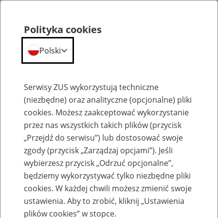
Polityka cookies
Polski
Menu
Szukaj
Serwisy ZUS wykorzystują techniczne
(niezbędne) oraz analityczne (opcjonalne) pliki
cookies. Możesz zaakceptować wykorzystanie
Aktualności
przez nas wszystkich takich plików (przycisk
„Przejdź do serwisu”) lub dostosować swoje
zgody (przycisk „Zarządzaj opcjami”). Jeśli
wybierzesz przycisk „Odrzuć opcjonalne”,
będziemy wykorzystywać tylko niezbędne pliki
cookies. W każdej chwili możesz zmienić swoje
Ogólnopolska inauguracja Dnia Osób z
ustawienia. Aby to zrobić, kliknij „Ustawienia
Niepełnosprawnością 2019
plików cookies” w stopce.