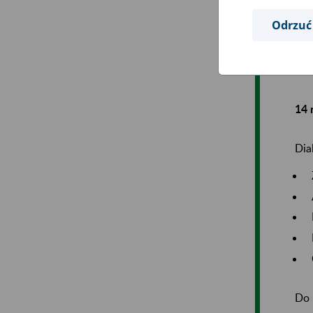
Mod
Odrzuć
RY
14 
Dia
Do 