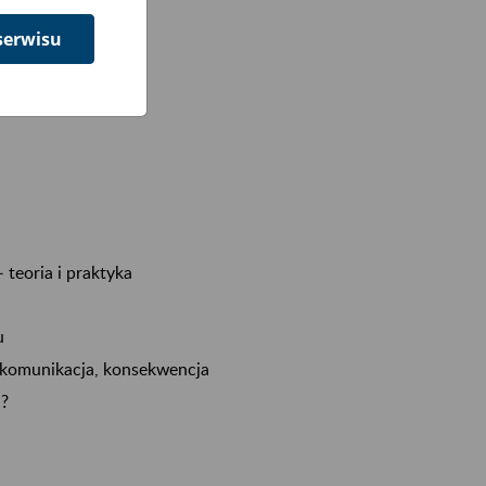
serwisu
teoria i praktyka
u
ć, komunikacja, konsekwencja
ć?