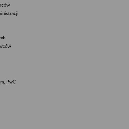
orców
inistracji
ych
dawców
wym, PwC