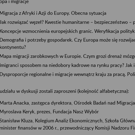
opa i migracje
Migracja z Afryki i Azji do Europy. Obecna sytuacja
Jak rozwiązać węzeł? Kwestie humanitarne – bezpieczeństwo – p
Koncepcje wzmocnienia europejskich granic. Weryfikacja polityk
Demografia i potrzeby gospodarek. Czy Europa może się rozwij
kontynentu?
Mapa migracji zarobkowych w Europie. Czym grozi drenaż móz
Imigranci sposobem na niedobory kadrowe na rynku pracy? Jak 
Dysproporcje regionalne i migracje wewnątrz kraju za pracą. Poli
udziału w dyskusji zostali zaproszeni (kolejność alfabetyczna):
Marta Anacka, zastępca dyrektora, Ośrodek Badań nad Migracj
Myroslava Keryk, prezes, Fundacja Nasz Wybór
Stanisław Kluza, Kolegium Analiz Ekonomicznych, Szkoła Głów
minister finansów w 2006 r., przewodniczący Komisji Nadzoru 