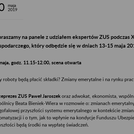
0
maja
2019
raszamy na panele z udziałem ekspertów ZUS podczas X
podarczego, który odbędzie się w dniach 13-15 maja 201
maja, godz. 11.15-12.00, scena otwarta
y roboty będą płacić składki? Zmiany emerytalne i na rynku prac
eprezes ZUS Paweł Jaroszek
oraz
adwokat, ekonomista, wspólnik
ólnicy Beata Bieniek-Wiera w rozmowie o: zmianach emerytalnyc
gofalowej przyszłości systemu emerytalnego w kontekście zmian n
omatyzacji i o tym, jak to wpłynie na kondycje Funduszu Ubezpi
yszłości będą środki na wypłatę świadczeń.