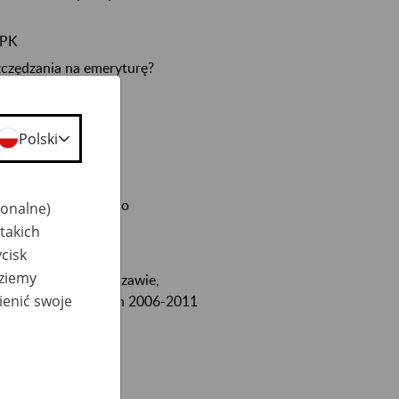
PPK
zczędzania na emeryturę?
rzyszłych emerytów
Polski
Bank Śląski SA
wszechne Towarzystwo
jonalne)
takich
ych
cisk
dziemy
na Handlowa w Warszawie,
ienić swoje
Finansowego w latach 2006-2011
SA
erytalnych