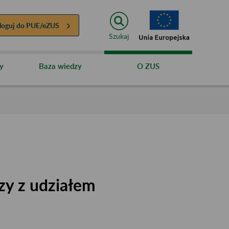
loguj do
PUE/eZUS
Szukaj
y
Baza wiedzy
O ZUS
zy z udziałem