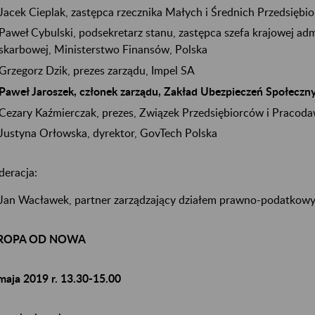
Jacek Cieplak, zastępca rzecznika Małych i Średnich Przedsiębi
Paweł Cybulski, podsekretarz stanu, zastępca szefa krajowej adm
skarbowej, Ministerstwo Finansów, Polska
Grzegorz Dzik, prezes zarządu, Impel SA
Paweł Jaroszek, członek zarządu, Zakład Ubezpieczeń Społeczn
Cezary Kaźmierczak, prezes, Związek Przedsiębiorców i Praco
Justyna Orłowska, dyrektor, GovTech Polska
eracja:
Jan Wacławek, partner zarządzający działem prawno-podatko
ROPA OD NOWA
maja 2019 r. 13.30-15.00