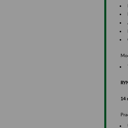
Mod
RY
14 
Pra