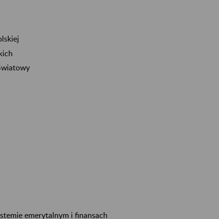
lskiej
kich
 Światowy
stemie emerytalnym i finansach