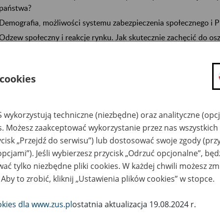
państwa?
Demografia, możliwości systemu zabezpieczenia społecznego i 
Odzew społeczny i reakcje rynku. Jak skutecznie zachęcić do os
Spodziewane efekty programu – dla rynku kapitałowego i dla p
 cookies
udziału w dyskusji zostali zaproszeni (kolejność alfabetyczna):
Rafał Benecki, dyrektor biura analiz makroekonomicznych, ING 
Grzegorz Chłopek, prezes zarządu, Nationale-Nederlanden Po
 wykorzystują techniczne (niezbędne) oraz analityczne (opc
Emerytalne SA
es. Możesz zaakceptować wykorzystanie przez nas wszystkich 
Paweł Jaroszek, członek zarządu, Zakład Ubezpieczeń Społeczn
ycisk „Przejdź do serwisu”) lub dostosować swoje zgody (przy
opcjami”). Jeśli wybierzesz przycisk „Odrzuć opcjonalne”, bę
Stanisław Kluza, Kolegium Analiz Ekonomicznych, Szkoła Głów
ać tylko niezbędne pliki cookies. W każdej chwili możesz zm
minister finansów w 2006 r., przewodniczący Komisji Nadzoru 
 Aby to zrobić, kliknij „Ustawienia plików cookies” w stopce.
Bartosz Marczuk, wiceprezes zarządu, Polski Fundusz Rozwoju 
Małgorzata Rusewicz, prezes, Izba Gospodarcza Towarzystw Em
okies dla www.zus.pl
ostatnia aktualizacja 19.08.2024 r.