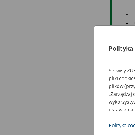
Polityka
Do 
Serwisy ZUS
pliki cooki
plików (prz
„Zarządzaj 
wykorzystyw
ustawienia.
Polityka co