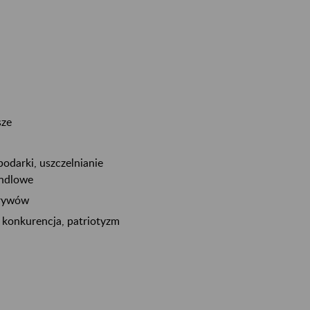
sze
podarki, uszczelnianie
andlowe
pływów
 konkurencja, patriotyzm