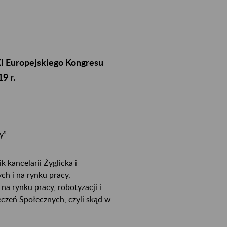
I Europejskiego Kongresu
9 r.
y”
 kancelarii Żyglicka i
h i na rynku pracy,
a rynku pracy, robotyzacji i
eczeń Społecznych, czyli skąd w