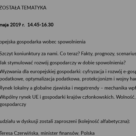
ZOSTAŁA TEMATYKA
maja 2019 r. 14.45-16.30
opejska gospodarka wobec spowolnienia
Szczyt koniunktury za nami. Co teraz? Fakty, prognozy, scenariu
Jak stymulować rozwój gospodarczy w dobie spowolnienia?
Wyzwania dla europejskiej gospodarki: cyfryzacja i rozwój e-gos
podatkowe, optymalizacja podatkowa, protekcjonizm i wojny h
Rynek lokalny a globalne zjawiska i megatrendy – mechanika w
Wspólny rynek UE i gospodarki krajów członkowskich. Wolność,
gospodarczy
udziału w dyskusji zostali zaproszeni (kolejność alfabetyczna):
Teresa Czerwińska, minister finansów, Polska