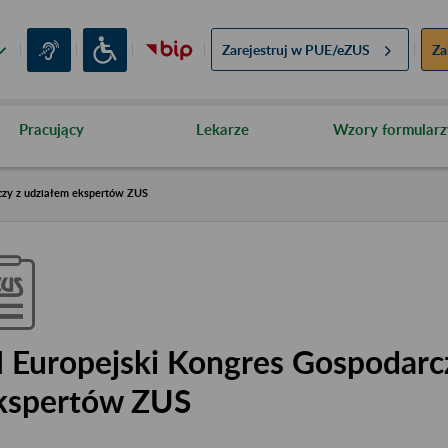
Zarejestruj w
PUE/eZUS
Za
Pracujący
Lekarze
Wzory formularz
czy z udziałem ekspertów ZUS
I Europejski Kongres Gospodarc
kspertów ZUS