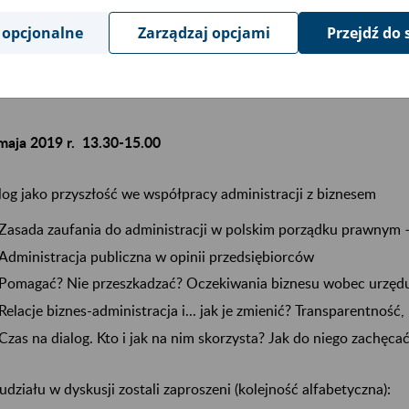
eracja:
 opcjonalne
Zarządzaj opcjami
Przejdź do 
Marcin Iwuć, autor bloga, Finanse Bardzo Osobiste
NEK FINANSOWY
maja 2019 r. 13.30-15.00
log jako przyszłość we współpracy administracji z biznesem
Zasada zaufania do administracji w polskim porządku prawnym – 
Administracja publiczna w opinii przedsiębiorców
Pomagać? Nie przeszkadzać? Oczekiwania biznesu wobec urzęd
Relacje biznes-administracja i... jak je zmienić? Transparentnoś
Czas na dialog. Kto i jak na nim skorzysta? Jak do niego zachęca
udziału w dyskusji zostali zaproszeni (kolejność alfabetyczna):