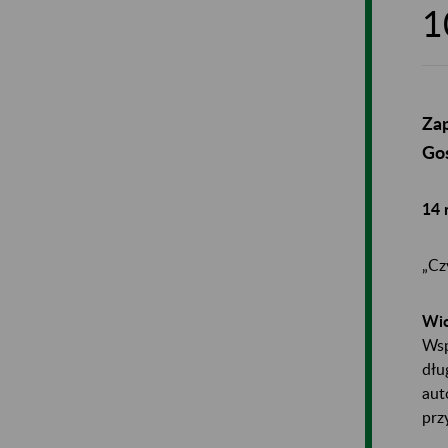
1
Zap
Gos
14 
„Cz
Wic
Wsp
dłu
aut
prz