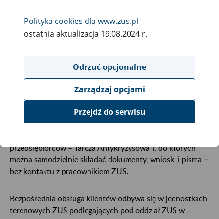
29
maja
Polityka cookies dla www.zus.pl
2020
ostatnia aktualizacja 19.08.2024 r.
29 maja i 1 czerwca 2020 r.
- w związku z sytuacją
Odrzuć opcjonalne
epidemiczną - bezpośrednia obsługa klientów w siedzibie
oddziału ZUS w Koszalinie przy ulicy Fałata 30, jest
Zarządzaj opcjami
niedostępna.
Przejdź do serwisu
W oddziale do Państwa dyspozycji nadal pozostają
skrzynki („Skrzynka na dokumenty”, „Wnioski
przedsiębiorców – Tarcza Antykryzysowa”), do których
można samodzielnie składać dokumenty, wnioski i pisma –
bez kontaktu z pracownikiem ZUS.
Bezpośrednia obsługa klientów odbywa się w jednostkach
terenowych ZUS podlegających pod oddział ZUS w