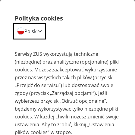
Polityka cookies
Polski
Menu
Szukaj
Serwisy ZUS wykorzystują techniczne
(niezbędne) oraz analityczne (opcjonalne) pliki
cookies. Możesz zaakceptować wykorzystanie
Aktualności
przez nas wszystkich takich plików (przycisk
„Przejdź do serwisu”) lub dostosować swoje
zgody (przycisk „Zarządzaj opcjami”). Jeśli
wybierzesz przycisk „Odrzuć opcjonalne”,
będziemy wykorzystywać tylko niezbędne pliki
cookies. W każdej chwili możesz zmienić swoje
Zmiany dotyczące obsługi klientów w
ustawienia. Aby to zrobić, kliknij „Ustawienia
Oddziale ZUS w Koszalinie
plików cookies” w stopce.