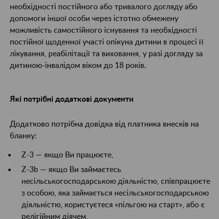
необхідності постійного або тривалого догляду або
допомоги іншої особи через істотно обмежену
можливість самостійного існування та необхідності
постійної щоденної участі опікуна дитини в процесі її
лікування, реабілітації та виховання, у разі догляду за
дитиною-інвалідом віком до 18 років.
Які потрібні додаткові документи
Додатково потрібна довідка від платника внесків на
бланку:
Z-3 — якщо Ви працюєте,
Z-3b — якщо Ви займаєтесь
несільськогосподарською діяльністю, співпрацюєте
з особою, яка займається несільськогосподарською
діяльністю, користуєтеся «пільгою на старт», або є
релігійним діячем,