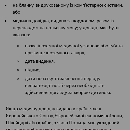
на бланку, видрукованому із комп’ютерної системи,
або
медична довідка, видана за кордоном, разом із
перекладом на польську мову; у довідці має бути
вказана:
назва іноземної медичної установи або ім’я та
прізвище іноземного лікаря,
дата видання,
підпис,
дати початку та закінчення періоду
непрацездатності через необхідність
здійснення догляду за хворою дитиною.
Якщо медичну довідку видано в країні-члені
Європейського Союзу, Європейської економічної зони,
Швейцарії або країни, з якою Польща має укладений
міжнародний договір, вона подається держаною