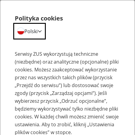
Polityka cookies
Polski
Menu
Szukaj
Serwisy ZUS wykorzystują techniczne
(niezbędne) oraz analityczne (opcjonalne) pliki
cookies. Możesz zaakceptować wykorzystanie
Інформація для громадян України
przez nas wszystkich takich plików (przycisk
„Przejdź do serwisu”) lub dostosować swoje
zgody (przycisk „Zarządzaj opcjami”). Jeśli
wybierzesz przycisk „Odrzuć opcjonalne”,
będziemy wykorzystywać tylko niezbędne pliki
cookies. W każdej chwili możesz zmienić swoje
Допомога по догляду за дитиною для
ustawienia. Aby to zrobić, kliknij „Ustawienia
тимчасового опікуна дитини з України
plików cookies” w stopce.