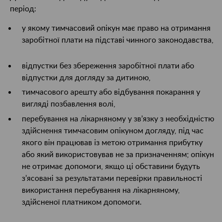
період:
у якому тимчасовий опікун має право на отримання
заробітної плати на підставі чинного законодавства,
відпустки без збереження заробітної плати або
відпустки для догляду за дитиною,
тимчасового арешту або відбування покарання у
вигляді позбавлення волі,
перебування на лікарняному у зв’язку з необхідністю
здійснення тимчасовим опікуном догляду, під час
якого він працював із метою отримання прибутку
або який використовував не за призначенням; опікун
не отримає допомоги, якщо ці обставини будуть
з’ясовані за результатами перевірки правильності
використання перебування на лікарняному,
здійсненої платником допомоги.