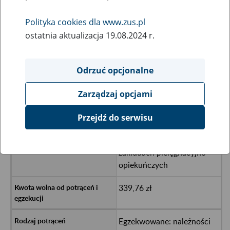
25
lutego
2025
Polityka cookies dla www.zus.pl
ostatnia aktualizacja 19.08.2024 r.
Wysokość kwot wolnych od potrąceń i egzekucji obowiązujących
od 1 marca 2026 r.
Odrzuć opcjonalne
Należności potrącane z
Zarządzaj opcjami
tytułu odpłatności za pobyt
w domach pomocy
Przejdź do serwisu
społecznej, zakładach
opiekuńczo-leczniczych lub
zakładach pielęgnacyjno-
opiekuńczych
339,76 zł
Egzekwowane: należności