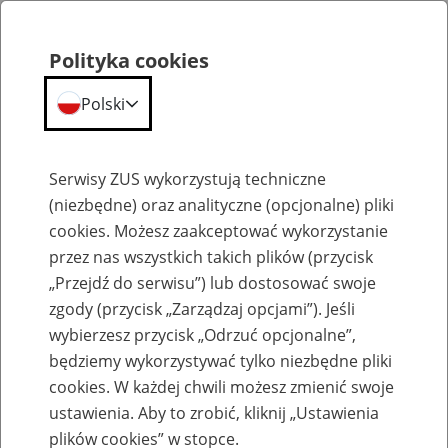
Polityka cookies
Polski
Menu
Szukaj
Serwisy ZUS wykorzystują techniczne
(niezbędne) oraz analityczne (opcjonalne) pliki
cookies. Możesz zaakceptować wykorzystanie
Wskaźniki
przez nas wszystkich takich plików (przycisk
„Przejdź do serwisu”) lub dostosować swoje
zgody (przycisk „Zarządzaj opcjami”). Jeśli
wybierzesz przycisk „Odrzuć opcjonalne”,
będziemy wykorzystywać tylko niezbędne pliki
Wysokość kwot wolnych od
cookies. W każdej chwili możesz zmienić swoje
potrąceń i egzekucji
ustawienia. Aby to zrobić, kliknij „Ustawienia
plików cookies” w stopce.