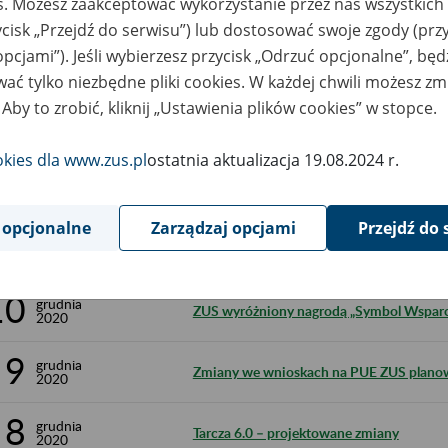
18
es. Możesz zaakceptować wykorzystanie przez nas wszystkich 
Tarcza antykryzysowa 6.0 – jakie wsparc
2020
ycisk „Przejdź do serwisu”) lub dostosować swoje zgody (przy
18
opcjami”). Jeśli wybierzesz przycisk „Odrzuć opcjonalne”, bę
grudnia
Więcej stanowisk do e-wizyt w ZUS
2020
ać tylko niezbędne pliki cookies. W każdej chwili możesz zm
 Aby to zrobić, kliknij „Ustawienia plików cookies” w stopce.
17
grudnia
Tarcza 6.0 – kolejne branże mogą już sk
2020
okies dla www.zus.pl
ostatnia aktualizacja 19.08.2024 r.
16
grudnia
Tarcza 6.0 – ważne jest złożenie deklaracj
2020
 opcjonalne
Zarządzaj opcjami
Przejdź do 
15
grudnia
Korzystna emerytura dla osób z rocznika 
2020
10
grudnia
ZUS wyróżniony nagrodą „Symbol Wsparc
2020
9
grudnia
Zmiany we wnioskach na PUE ZUS planow
2020
8
grudnia
Tarcza 6.0 – projektowane zmiany
2020