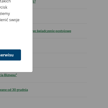
takich
ie można otrzymać z ZUS?
cisk
dziemy
ienić swoje
ładać wnioski o dodatkowe świadczenie postojowe
i rozliczeniowej
serwisu
1953
ia Biznesu”
ane od 30 grudnia