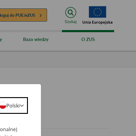
loguj do
PUE/eZUS
Szukaj
y
Baza wiedzy
O ZUS
Polski
jonalne)