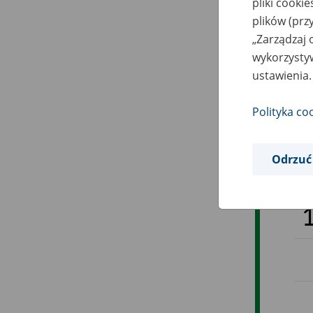
pliki cooki
plików (prz
„Zarządzaj 
wykorzystyw
ustawienia.
Polityka co
Odrzuć