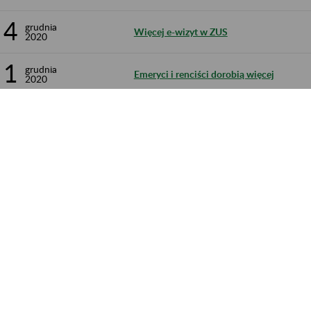
4
grudnia
Więcej e-wizyt w ZUS
2020
1
grudnia
Emeryci i renciści dorobią więcej
2020
851 - 860 z 1 396.
trona 86 z 140
acja dostępności
Ustawienia plików cookies
Elektroniczny ZUS
ZUS Edu
Linkedin
Kanał RSS