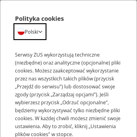
Polityka cookies
Polski
Menu
Szukaj
Serwisy ZUS wykorzystują techniczne
(niezbędne) oraz analityczne (opcjonalne) pliki
cookies. Możesz zaakceptować wykorzystanie
Aktualności
przez nas wszystkich takich plików (przycisk
„Przejdź do serwisu”) lub dostosować swoje
zgody (przycisk „Zarządzaj opcjami”). Jeśli
wybierzesz przycisk „Odrzuć opcjonalne”,
będziemy wykorzystywać tylko niezbędne pliki
Inne
cookies. W każdej chwili możesz zmienić swoje
ustawienia. Aby to zrobić, kliknij „Ustawienia
20
stycznia
2020
plików cookies” w stopce.