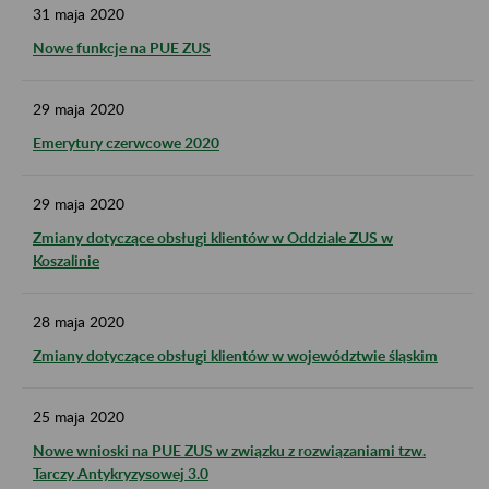
31
maja
2020
Nowe funkcje na PUE ZUS
29
maja
2020
Emerytury czerwcowe 2020
29
maja
2020
Zmiany dotyczące obsługi klientów w Oddziale ZUS w
Koszalinie
28
maja
2020
Zmiany dotyczące obsługi klientów w województwie śląskim
25
maja
2020
Nowe wnioski na PUE ZUS w związku z rozwiązaniami tzw.
Tarczy Antykryzysowej 3.0