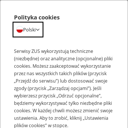
Polityka cookies
Polski
Menu
Szukaj
Serwisy ZUS wykorzystują techniczne
(niezbędne) oraz analityczne (opcjonalne) pliki
cookies. Możesz zaakceptować wykorzystanie
Aktualności
przez nas wszystkich takich plików (przycisk
„Przejdź do serwisu”) lub dostosować swoje
zgody (przycisk „Zarządzaj opcjami”). Jeśli
wybierzesz przycisk „Odrzuć opcjonalne”,
będziemy wykorzystywać tylko niezbędne pliki
Inne
cookies. W każdej chwili możesz zmienić swoje
ustawienia. Aby to zrobić, kliknij „Ustawienia
20
czerwca
2020
plików cookies” w stopce.