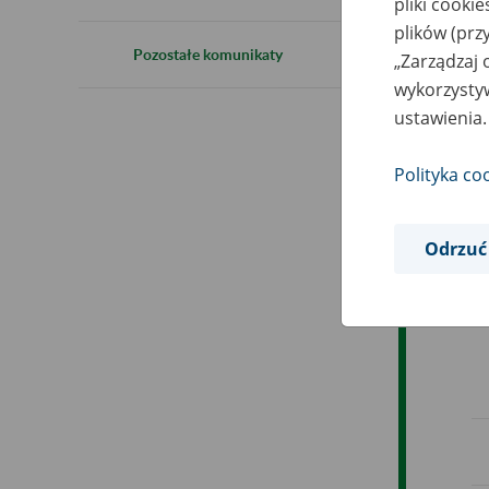
pliki cooki
plików (prz
Pozostałe komunikaty
„Zarządzaj 
wykorzystyw
ustawienia.
Polityka co
Odrzuć