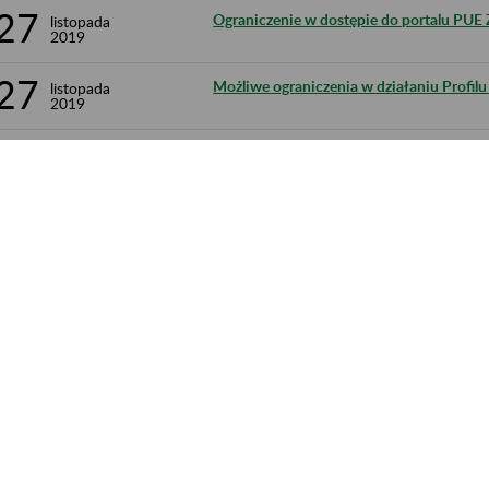
27
Ograniczenie w dostępie do portalu PUE 
listopada
2019
27
Możliwe ograniczenia w działaniu Profi
listopada
2019
27
Możliwe ograniczenia w dostępie do PU
listopada
2019
26
Ograniczenie w dostępie do portalu PUE 
listopada
2019
22
Wdrożenie nowej metryki programu Płatni
listopada
2019
791 - 800 z 1 433.
trona 80 z 144