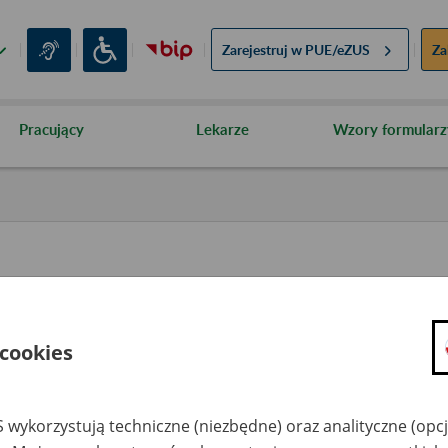
Zarejestruj w
PUE/eZUS
Za
Pracujący
Lekarze
Wzory formularz
 cookies
Komunikaty
 wykorzystują techniczne (niezbędne) oraz analityczne (opc