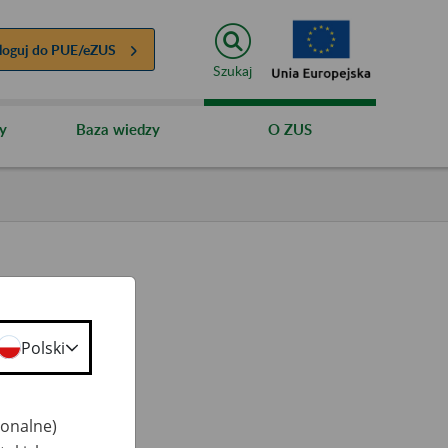
loguj do
PUE/eZUS
Szukaj
y
Baza wiedzy
O ZUS
Polski
jonalne)