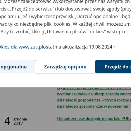
es. Możesz zaakceptować wykorzystanie przez nas wszystkich 
16
ycisk „Przejdź do serwisu”) lub dostosować swoje zgody (przy
Komunikat Prezesa Zakładu Ubezpieczeń S
grudnia
2019
wysokości odsetek należnych z tytułu ni
opcjami”). Jeśli wybierzesz przycisk „Odrzuć opcjonalne”, bę
funduszu emerytalnego
ać tylko niezbędne pliki cookies. W każdej chwili możesz zm
 Aby to zrobić, kliknij „Ustawienia plików cookies” w stopce.
16
Praca w ZUS 24, 27 i 31 grudnia
grudnia
2019
okies dla www.zus.pl
ostatnia aktualizacja 19.08.2024 r.
11
Komunikat Prezesa Zakładu Ubezpieczeń S
grudnia
2019
kwoty 250% prognozowanego przeciętneg
stycznia 2020 r. do dnia 31 grudnia 2020
 opcjonalne
Zarządzaj opcjami
Przejdź do 
ubezpieczenie chorobowe osób, które u
10
Komunikat Prezesa Zakładu Ubezpieczeń S
grudnia
2019
wysokości współczynnika na rok 2020 st
wymiaru składek na ubezpieczenia emery
działalność gospodarczą, których roczny 
działalności gospodarczej w poprzednim 
4
Ograniczenie w dostępie do portalu PUE Z
grudnia
2019