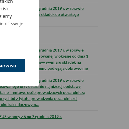
takich
cisk
połecznych z dnia 6 grudnia 2019 r. w sprawie
eprzekazania w terminie składek do otwartego
dziemy
ienić swoje
połecznych z dnia 6 grudnia 2019 r. w sprawie
o wynagrodzenia, stosowanej w okresie od dnia 1
 r. przy ustalaniu podstawy wymiaru składek na
serwisu
bezpieczeniu chorobowemu podlegają dobrowolnie
połecznych z dnia 6 grudnia 2019 r. w sprawie
osowanego przy ustalaniu najniższej podstawy
talne i rentowe osób prowadzących pozarolniczą
przychód z tytułu prowadzenia pozarolniczej
roku kalendarzowym...
US w nocy z 6 na 7 grudnia 2019 r.