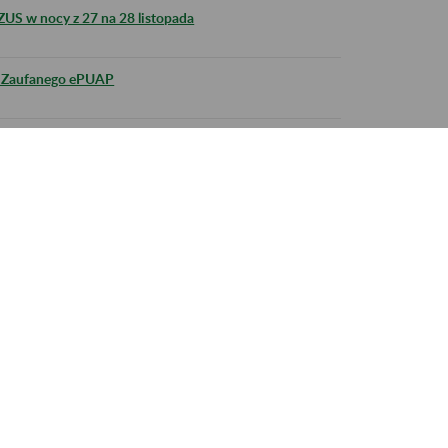
ZUS w nocy z 27 na 28 listopada
lu Zaufanego ePUAP
E ZUS
26 listopada w godzinach wieczornych
k w dniu 22 listopada 2019 r.
← |
<<
>>
| →