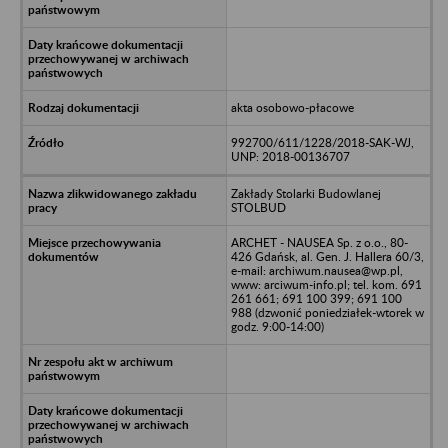
akta osobowo-płacowe
992700/611/1228/2018-SAK-WJ,
UNP: 2018-00136707
Zakłady Stolarki Budowlanej
STOLBUD
ARCHET - NAUSEA Sp. z o.o., 80-
426 Gdańsk, al. Gen. J. Hallera 60/3,
e-mail: archiwum.nausea@wp.pl,
www: arciwum-info.pl; tel. kom. 691
261 661; 691 100 399; 691 100
988 (dzwonić poniedziałek-wtorek w
godz. 9:00-14:00)