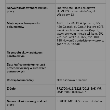
Spółdzielcze Przedsiębiorstwo
SUMER Sp. z o.o. - Gdańsk, ul.
Wajdeloty 13
ARCHET - NAUSEA Sp. z o.o., 80-
426 Gdańsk, al. Gen. J. Hallera 60/3,
e-mail: archiwum.nausea@wp.pl,
www: arciwum-info.pl; tel. kom. 691
261 661; 691 100 399; 691 100
988 (dzwonić poniedziałek-wtorek w
godz. 9:00-14:00)
akta osobowo-płacowe
992700/611/1228/2018-SAK-WJ,
UNP: 2018-00136707
STUDIO MODA Sp. z o.o. - Gdańsk