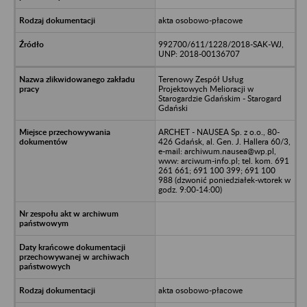
akta osobowo-płacowe
992700/611/1228/2018-SAK-WJ,
UNP: 2018-00136707
Terenowy Zespół Usług
Projektowych Melioracji w
Starogardzie Gdańskim - Starogard
Gdański
ARCHET - NAUSEA Sp. z o.o., 80-
426 Gdańsk, al. Gen. J. Hallera 60/3,
e-mail: archiwum.nausea@wp.pl,
www: arciwum-info.pl; tel. kom. 691
261 661; 691 100 399; 691 100
988 (dzwonić poniedziałek-wtorek w
godz. 9:00-14:00)
akta osobowo-płacowe