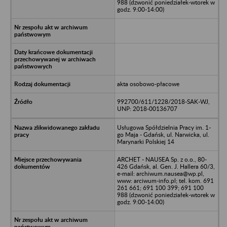
988 (dzwonić poniedziałek-wtorek w
godz. 9:00-14:00)
akta osobowo-płacowe
992700/611/1228/2018-SAK-WJ,
UNP: 2018-00136707
Usługowa Spółdzielnia Pracy im. 1-
go Maja - Gdańsk, ul. Narwicka, ul.
Marynarki Polskiej 14
ARCHET - NAUSEA Sp. z o.o., 80-
426 Gdańsk, al. Gen. J. Hallera 60/3,
e-mail: archiwum.nausea@wp.pl,
www: arciwum-info.pl; tel. kom. 691
261 661; 691 100 399; 691 100
988 (dzwonić poniedziałek-wtorek w
godz. 9:00-14:00)