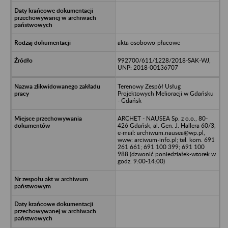
akta osobowo-płacowe
992700/611/1228/2018-SAK-WJ,
UNP: 2018-00136707
Terenowy Zespół Usług
Projektowych Melioracji w Gdańsku
- Gdańsk
ARCHET - NAUSEA Sp. z o.o., 80-
426 Gdańsk, al. Gen. J. Hallera 60/3,
e-mail: archiwum.nausea@wp.pl,
www: arciwum-info.pl; tel. kom. 691
261 661; 691 100 399; 691 100
988 (dzwonić poniedziałek-wtorek w
godz. 9:00-14:00)