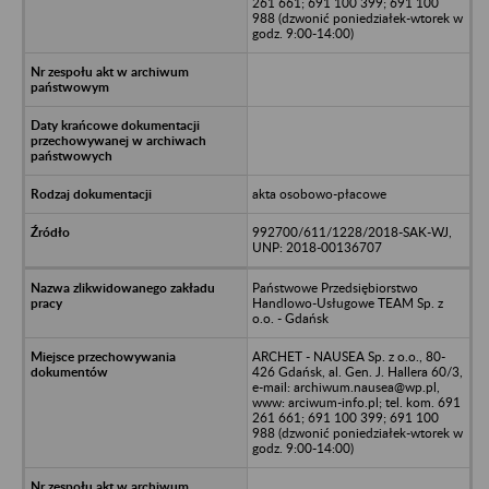
261 661; 691 100 399; 691 100
988 (dzwonić poniedziałek-wtorek w
godz. 9:00-14:00)
akta osobowo-płacowe
992700/611/1228/2018-SAK-WJ,
UNP: 2018-00136707
Państwowe Przedsiębiorstwo
Handlowo-Usługowe TEAM Sp. z
o.o. - Gdańsk
ARCHET - NAUSEA Sp. z o.o., 80-
426 Gdańsk, al. Gen. J. Hallera 60/3,
e-mail: archiwum.nausea@wp.pl,
www: arciwum-info.pl; tel. kom. 691
261 661; 691 100 399; 691 100
988 (dzwonić poniedziałek-wtorek w
godz. 9:00-14:00)