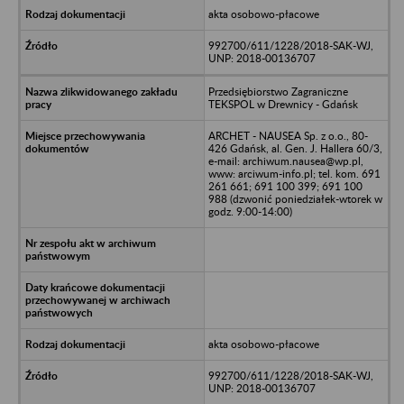
akta osobowo-płacowe
992700/611/1228/2018-SAK-WJ,
UNP: 2018-00136707
Przedsiębiorstwo Zagraniczne
TEKSPOL w Drewnicy - Gdańsk
ARCHET - NAUSEA Sp. z o.o., 80-
426 Gdańsk, al. Gen. J. Hallera 60/3,
e-mail: archiwum.nausea@wp.pl,
www: arciwum-info.pl; tel. kom. 691
261 661; 691 100 399; 691 100
988 (dzwonić poniedziałek-wtorek w
godz. 9:00-14:00)
akta osobowo-płacowe
992700/611/1228/2018-SAK-WJ,
UNP: 2018-00136707