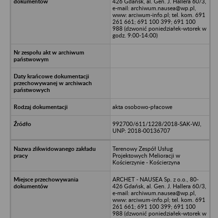
426 Gdańsk, al. Gen. J. Hallera 60/3,
e-mail: archiwum.nausea@wp.pl,
www: arciwum-info.pl; tel. kom. 691
261 661; 691 100 399; 691 100
988 (dzwonić poniedziałek-wtorek w
godz. 9:00-14:00)
akta osobowo-płacowe
992700/611/1228/2018-SAK-WJ,
UNP: 2018-00136707
Terenowy Zespół Usług
Projektowych Melioracji w
Kościerzynie - Kościerzyna
ARCHET - NAUSEA Sp. z o.o., 80-
426 Gdańsk, al. Gen. J. Hallera 60/3,
e-mail: archiwum.nausea@wp.pl,
www: arciwum-info.pl; tel. kom. 691
261 661; 691 100 399; 691 100
988 (dzwonić poniedziałek-wtorek w