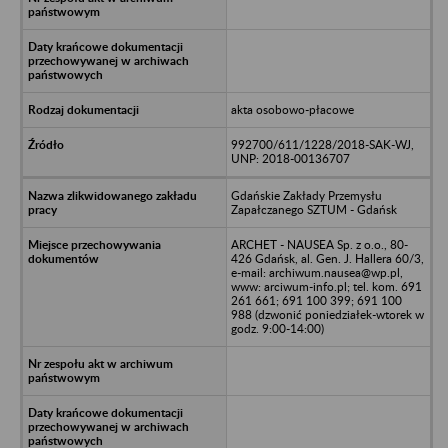
akta osobowo-płacowe
992700/611/1228/2018-SAK-WJ,
UNP: 2018-00136707
Gdańskie Zakłady Przemysłu
Zapałczanego SZTUM - Gdańsk
ARCHET - NAUSEA Sp. z o.o., 80-
426 Gdańsk, al. Gen. J. Hallera 60/3,
e-mail: archiwum.nausea@wp.pl,
www: arciwum-info.pl; tel. kom. 691
261 661; 691 100 399; 691 100
988 (dzwonić poniedziałek-wtorek w
godz. 9:00-14:00)