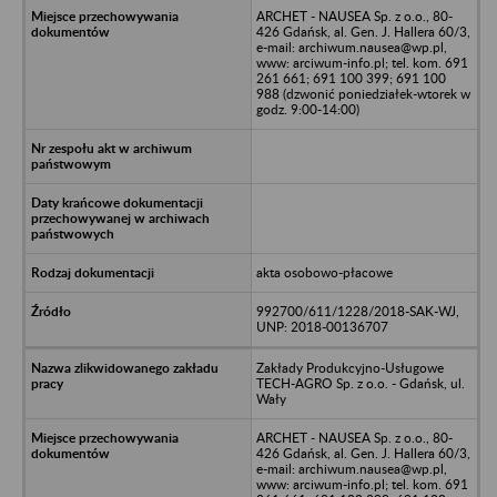
ARCHET - NAUSEA Sp. z o.o., 80-
426 Gdańsk, al. Gen. J. Hallera 60/3,
e-mail: archiwum.nausea@wp.pl,
www: arciwum-info.pl; tel. kom. 691
261 661; 691 100 399; 691 100
988 (dzwonić poniedziałek-wtorek w
godz. 9:00-14:00)
akta osobowo-płacowe
992700/611/1228/2018-SAK-WJ,
UNP: 2018-00136707
Zakłady Produkcyjno-Usługowe
TECH-AGRO Sp. z o.o. - Gdańsk, ul.
Wały
ARCHET - NAUSEA Sp. z o.o., 80-
426 Gdańsk, al. Gen. J. Hallera 60/3,
e-mail: archiwum.nausea@wp.pl,
www: arciwum-info.pl; tel. kom. 691