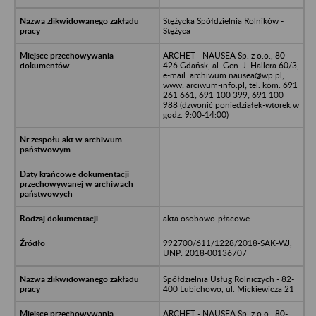
Stężycka Spółdzielnia Rolników -
Stężyca
ARCHET - NAUSEA Sp. z o.o., 80-
426 Gdańsk, al. Gen. J. Hallera 60/3,
e-mail: archiwum.nausea@wp.pl,
www: arciwum-info.pl; tel. kom. 691
261 661; 691 100 399; 691 100
988 (dzwonić poniedziałek-wtorek w
godz. 9:00-14:00)
akta osobowo-płacowe
992700/611/1228/2018-SAK-WJ,
UNP: 2018-00136707
Spółdzielnia Usług Rolniczych - 82-
400 Lubichowo, ul. Mickiewicza 21
ARCHET - NAUSEA Sp. z o.o., 80-