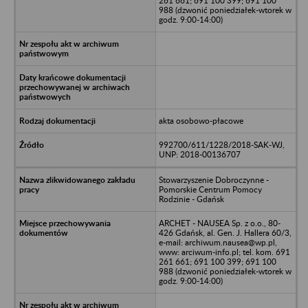
261 661; 691 100 399; 691 100
988 (dzwonić poniedziałek-wtorek w
godz. 9:00-14:00)
akta osobowo-płacowe
992700/611/1228/2018-SAK-WJ,
UNP: 2018-00136707
Stowarzyszenie Dobroczynne -
Pomorskie Centrum Pomocy
Rodzinie - Gdańsk
ARCHET - NAUSEA Sp. z o.o., 80-
426 Gdańsk, al. Gen. J. Hallera 60/3,
e-mail: archiwum.nausea@wp.pl,
www: arciwum-info.pl; tel. kom. 691
261 661; 691 100 399; 691 100
988 (dzwonić poniedziałek-wtorek w
godz. 9:00-14:00)