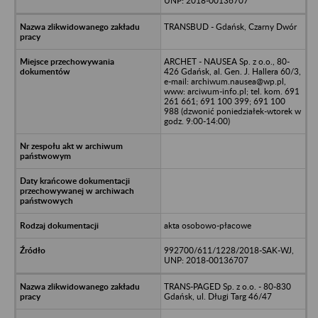
UNP: 2018-00136707
TRANSBUD - Gdańsk, Czarny Dwór
ARCHET - NAUSEA Sp. z o.o., 80-
426 Gdańsk, al. Gen. J. Hallera 60/3,
e-mail: archiwum.nausea@wp.pl,
www: arciwum-info.pl; tel. kom. 691
261 661; 691 100 399; 691 100
988 (dzwonić poniedziałek-wtorek w
godz. 9:00-14:00)
akta osobowo-płacowe
992700/611/1228/2018-SAK-WJ,
UNP: 2018-00136707
TRANS-PAGED Sp. z o.o. - 80-830
Gdańsk, ul. Długi Targ 46/47