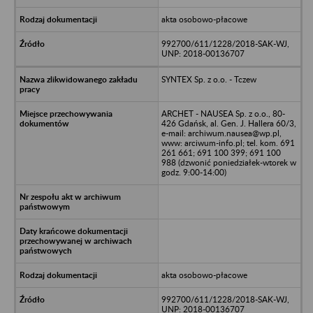
akta osobowo-płacowe
992700/611/1228/2018-SAK-WJ,
UNP: 2018-00136707
SYNTEX Sp. z o.o. - Tczew
ARCHET - NAUSEA Sp. z o.o., 80-
426 Gdańsk, al. Gen. J. Hallera 60/3,
e-mail: archiwum.nausea@wp.pl,
www: arciwum-info.pl; tel. kom. 691
261 661; 691 100 399; 691 100
988 (dzwonić poniedziałek-wtorek w
godz. 9:00-14:00)
akta osobowo-płacowe
992700/611/1228/2018-SAK-WJ,
UNP: 2018-00136707