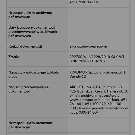
godz. 9:00-14:00)
akta osobowo-płacowe
992700/611/1228/2018-SAK-WJ,
UNP: 2018-00136707
TRADMOR Sp. z o.o. - Gdynia, ul. T.
Wendy 12
ARCHET - NAUSEA Sp. z o.o., 80-
426 Gdańsk, al. Gen. J. Hallera 60/3,
e-mail: archiwum.nausea@wp.pl,
www: arciwum-info.pl; tel. kom. 691
261 661; 691 100 399; 691 100
988 (dzwonić poniedziałek-wtorek w
godz. 9:00-14:00)