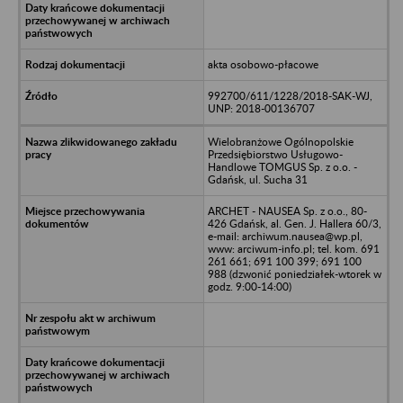
akta osobowo-płacowe
992700/611/1228/2018-SAK-WJ,
UNP: 2018-00136707
Wielobranżowe Ogólnopolskie
Przedsiębiorstwo Usługowo-
Handlowe TOMGUS Sp. z o.o. -
Gdańsk, ul. Sucha 31
ARCHET - NAUSEA Sp. z o.o., 80-
426 Gdańsk, al. Gen. J. Hallera 60/3,
e-mail: archiwum.nausea@wp.pl,
www: arciwum-info.pl; tel. kom. 691
261 661; 691 100 399; 691 100
988 (dzwonić poniedziałek-wtorek w
godz. 9:00-14:00)