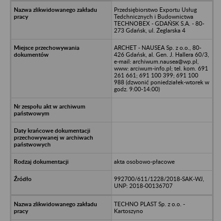
Przedsiębiorstwo Exportu Usług
Tedchnicznych i Budownictwa
TECHNOBEX - GDAŃSK S.A. - 80-
273 Gdańsk, ul. Żeglarska 4
ARCHET - NAUSEA Sp. z o.o., 80-
426 Gdańsk, al. Gen. J. Hallera 60/3,
e-mail: archiwum.nausea@wp.pl,
www: arciwum-info.pl; tel. kom. 691
261 661; 691 100 399; 691 100
988 (dzwonić poniedziałek-wtorek w
godz. 9:00-14:00)
akta osobowo-płacowe
992700/611/1228/2018-SAK-WJ,
UNP: 2018-00136707
TECHNO PLAST Sp. z o.o. -
Kartoszyno