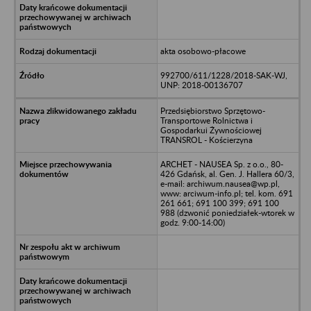
akta osobowo-płacowe
992700/611/1228/2018-SAK-WJ,
UNP: 2018-00136707
Przedsiębiorstwo Sprzętowo-
Transportowe Rolnictwa i
Gospodarkui Żywnościowej
TRANSROL - Kościerzyna
ARCHET - NAUSEA Sp. z o.o., 80-
426 Gdańsk, al. Gen. J. Hallera 60/3,
e-mail: archiwum.nausea@wp.pl,
www: arciwum-info.pl; tel. kom. 691
261 661; 691 100 399; 691 100
988 (dzwonić poniedziałek-wtorek w
godz. 9:00-14:00)