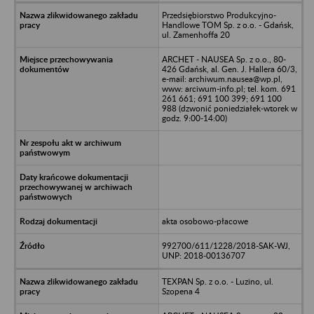
Przedsiębiorstwo Produkcyjno-
Handlowe TOM Sp. z o.o. - Gdańsk,
ul. Zamenhoffa 20
ARCHET - NAUSEA Sp. z o.o., 80-
426 Gdańsk, al. Gen. J. Hallera 60/3,
e-mail: archiwum.nausea@wp.pl,
www: arciwum-info.pl; tel. kom. 691
261 661; 691 100 399; 691 100
988 (dzwonić poniedziałek-wtorek w
godz. 9:00-14:00)
akta osobowo-płacowe
992700/611/1228/2018-SAK-WJ,
UNP: 2018-00136707
TEXPAN Sp. z o.o. - Luzino, ul.
Szopena 4