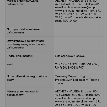
ARCHET - NAUSEA Sp. z o.o., 80-
426 Gdańsk, al. Gen. J. Hallera 60/3,
e-mail: archiwum.nausea@wp.pl,
www: arciwum-info.pl; tel. kom. 691
261 661; 691 100 399; 691 100
988 (dzwonić poniedziałek-wtorek w
godz. 9:00-14:00)
akta osobowo-płacowe
992700/611/1228/2018-SAK-WJ,
UNP: 2018-00136707
Terenowy Zespół Usług
Projektowych Melioracji w Tczewie -
Tczew
ARCHET - NAUSEA Sp. z o.o., 80-
426 Gdańsk, al. Gen. J. Hallera 60/3,
e-mail: archiwum.nausea@wp.pl,
www: arciwum-info.pl; tel. kom. 691
261 661; 691 100 399; 691 100