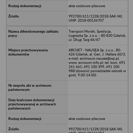
akta osobowo-płacowe
992700/611/1228/2018-SAK-WJ,
UNP: 2018-00136707
Transport Morski, Spedycja,
Logistyka Sp. z o.o. - 80-830 Gdańsk,
ul. Długi Targ 46/47
ARCHET - NAUSEA Sp. z o.o., 80-
426 Gdańsk, al. Gen. J. Hallera 60/3,
e-mail: archiwum.nausea@wp.pl,
www: arciwum-info.pl; tel. kom. 691
261 661; 691 100 399; 691 100
988 (dzwonić poniedziałek-wtorek w
godz. 9:00-14:00)
akta osobowo-płacowe
992700/611/1228/2018-SAK-WJ,