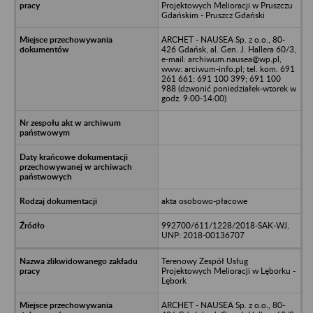
Projektowych Melioracji w Pruszczu
Gdańskim - Pruszcz Gdański
ARCHET - NAUSEA Sp. z o.o., 80-
426 Gdańsk, al. Gen. J. Hallera 60/3,
e-mail: archiwum.nausea@wp.pl,
www: arciwum-info.pl; tel. kom. 691
261 661; 691 100 399; 691 100
988 (dzwonić poniedziałek-wtorek w
godz. 9:00-14:00)
akta osobowo-płacowe
992700/611/1228/2018-SAK-WJ,
UNP: 2018-00136707
Terenowy Zespół Usług
Projektowych Melioracji w Lęborku -
Lębork
ARCHET - NAUSEA Sp. z o.o., 80-