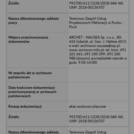
992700/611/1228/2018-SAK-WJ,
UNP: 2018-00136707
Terenowy Zespół Usług
Projektowych Melioracji w Pucku -
Puck
ARCHET - NAUSEA Sp. z o.o., 80-
426 Gdańsk, al. Gen. J. Hallera 60/3,
e-mail: archiwum.nausea@wp.pl,
www: arciwum-info.pl; tel. kom. 691
261 661; 691 100 399; 691 100
988 (dzwonić poniedziałek-wtorek w
godz. 9:00-14:00)
akta osobowo-płacowe
992700/611/1228/2018-SAK-WJ,
UNP: 2018-00136707
Terenowy Zespół Usług