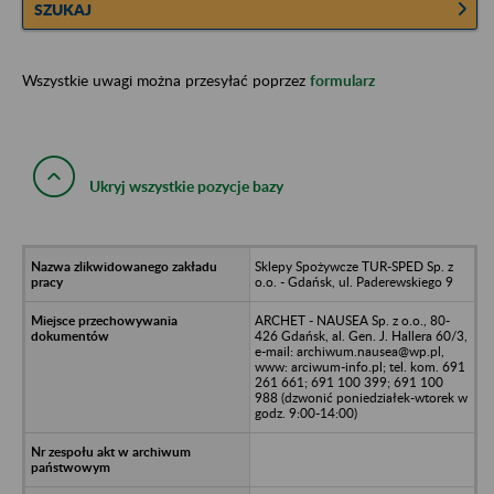
SZUKAJ
Wszystkie uwagi można przesyłać poprzez
formularz
Ukryj wszystkie pozycje bazy
Sklepy Spożywcze TUR-SPED Sp. z
o.o. - Gdańsk, ul. Paderewskiego 9
ARCHET - NAUSEA Sp. z o.o., 80-
426 Gdańsk, al. Gen. J. Hallera 60/3,
e-mail: archiwum.nausea@wp.pl,
www: arciwum-info.pl; tel. kom. 691
261 661; 691 100 399; 691 100
988 (dzwonić poniedziałek-wtorek w
godz. 9:00-14:00)