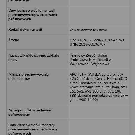
akta osobowo-płacowe
992700/611/1228/2018-SAK-WJ,
UNP: 2018-00136707
Terenowy Zespół Usług
Projektowych Melioracji w
Wejherowie - Wejherowo
ARCHET - NAUSEA Sp. z o.o., 80-
426 Gdańsk, al. Gen. J. Hallera 60/3,
e-mail: archiwum.nausea@wp.pl,
www: arciwum-info.pl; tel. kom. 691
261 661; 691 100 399; 691 100
988 (dzwonić poniedziałek-wtorek w
godz. 9:00-14:00)