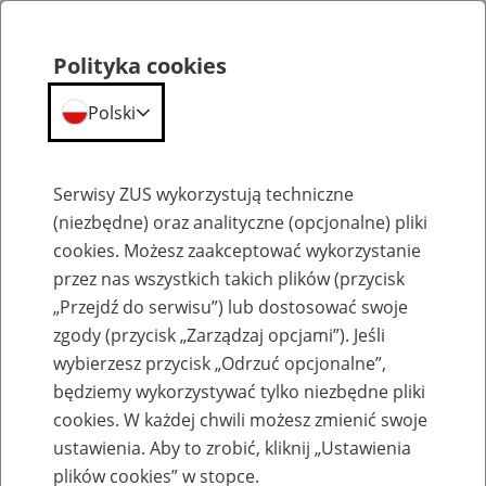
Polityka cookies
Polski
Menu
Szukaj
Serwisy ZUS wykorzystują techniczne
(niezbędne) oraz analityczne (opcjonalne) pliki
cookies. Możesz zaakceptować wykorzystanie
Emerytury
przez nas wszystkich takich plików (przycisk
„Przejdź do serwisu”) lub dostosować swoje
zgody (przycisk „Zarządzaj opcjami”). Jeśli
wybierzesz przycisk „Odrzuć opcjonalne”,
będziemy wykorzystywać tylko niezbędne pliki
Baza zlikwidowanych lub
cookies. W każdej chwili możesz zmienić swoje
przekształconych zakładów pracy
ustawienia. Aby to zrobić, kliknij „Ustawienia
plików cookies” w stopce.