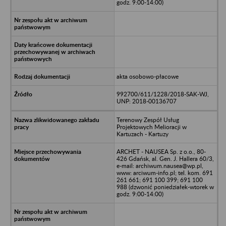
godz. 9:00-14:00)
akta osobowo-płacowe
992700/611/1228/2018-SAK-WJ,
UNP: 2018-00136707
Terenowy Zespół Usług
Projektowych Melioracji w
Kartuzach - Kartuzy
ARCHET - NAUSEA Sp. z o.o., 80-
426 Gdańsk, al. Gen. J. Hallera 60/3,
e-mail: archiwum.nausea@wp.pl,
www: arciwum-info.pl; tel. kom. 691
261 661; 691 100 399; 691 100
988 (dzwonić poniedziałek-wtorek w
godz. 9:00-14:00)