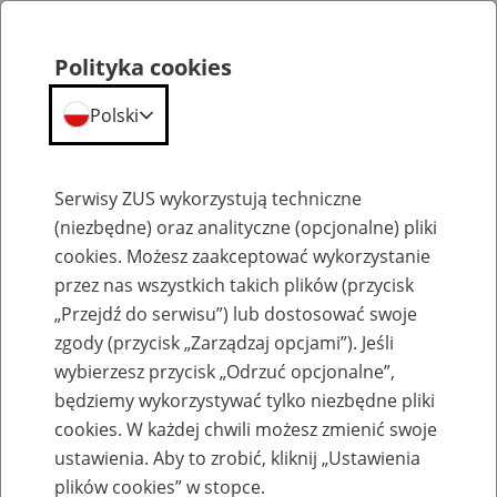
Polityka cookies
Polski
Menu
Szukaj
Serwisy ZUS wykorzystują techniczne
(niezbędne) oraz analityczne (opcjonalne) pliki
cookies. Możesz zaakceptować wykorzystanie
Emerytury
przez nas wszystkich takich plików (przycisk
„Przejdź do serwisu”) lub dostosować swoje
zgody (przycisk „Zarządzaj opcjami”). Jeśli
wybierzesz przycisk „Odrzuć opcjonalne”,
będziemy wykorzystywać tylko niezbędne pliki
Baza zlikwidowanych lub
cookies. W każdej chwili możesz zmienić swoje
przekształconych zakładów pracy
ustawienia. Aby to zrobić, kliknij „Ustawienia
plików cookies” w stopce.