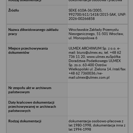
SEKE 610A-36/2005,
992700/611/1418/2015-SAK, UNP:
2026-00266858
Wrocławskie Zakłady Przemysłu
Nieorganicznego, 51-501 Wrocław,
ul. Monopolowa 6
ULMEX ARCHIWUM Sp. z o.o. e-
mail: biuro@ulmex.eu, tel. +48 62
736 11 20, www.ulmex.euSpółka
Doradztwa Podatkowego ULMEX
Sp. zo.o. 63-400 Ostrów
Wielkopolski ul. Zielona 14./ntel/fax
+48 62 7360036;/ne-
mail:ulmex@ulmex.com.pl
dokumentacja osobowo-płacowa z
lat 1980-1998, dokumentacja inna z
lat 1994-1998