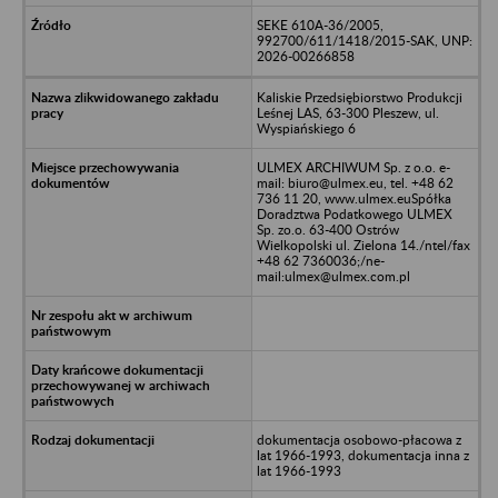
SEKE 610A-36/2005,
992700/611/1418/2015-SAK, UNP:
2026-00266858
Kaliskie Przedsiębiorstwo Produkcji
Leśnej LAS, 63-300 Pleszew, ul.
Wyspiańskiego 6
ULMEX ARCHIWUM Sp. z o.o. e-
mail: biuro@ulmex.eu, tel. +48 62
736 11 20, www.ulmex.euSpółka
Doradztwa Podatkowego ULMEX
Sp. zo.o. 63-400 Ostrów
Wielkopolski ul. Zielona 14./ntel/fax
+48 62 7360036;/ne-
mail:ulmex@ulmex.com.pl
dokumentacja osobowo-płacowa z
lat 1966-1993, dokumentacja inna z
lat 1966-1993