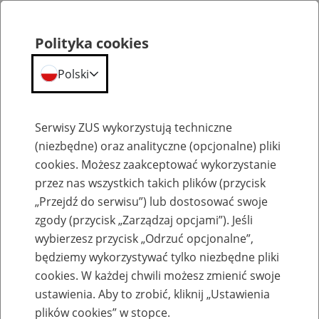
Polityka cookies
Polski
Menu
Szukaj
Serwisy ZUS wykorzystują techniczne
(niezbędne) oraz analityczne (opcjonalne) pliki
cookies. Możesz zaakceptować wykorzystanie
Emerytury
przez nas wszystkich takich plików (przycisk
„Przejdź do serwisu”) lub dostosować swoje
zgody (przycisk „Zarządzaj opcjami”). Jeśli
wybierzesz przycisk „Odrzuć opcjonalne”,
będziemy wykorzystywać tylko niezbędne pliki
Baza zlikwidowanych lub
cookies. W każdej chwili możesz zmienić swoje
przekształconych zakładów pracy
ustawienia. Aby to zrobić, kliknij „Ustawienia
plików cookies” w stopce.