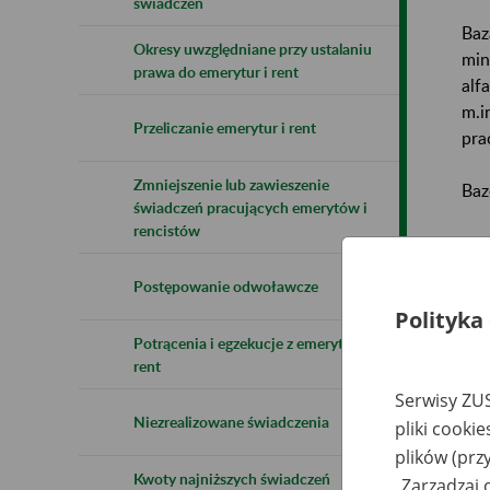
świadczeń
Baz
Okresy uwzględniane przy ustalaniu
min
prawa do emerytur i rent
alf
m.i
Przeliczanie emerytur i rent
pra
Zmniejszenie lub zawieszenie
Baz
świadczeń pracujących emerytów i
rencistów
Uwa
Postępowanie odwoławcze
Naz
Polityka
Potrącenia i egzekucje z emerytur i
Wsz
rent
Serwisy ZUS
Niezrealizowane świadczenia
pliki cooki
plików (prz
Kwoty najniższych świadczeń
„Zarządzaj 