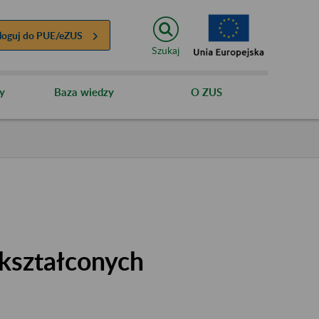
loguj do
PUE/eZUS
Szukaj
y
Baza wiedzy
O ZUS
kształconych