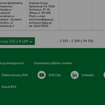
inna Spółdzielnia
Krajowa Grupa
amopomoc
Spożywcza S.A. Dział
łopska w
Archiwum. Pl. W.
czawinie
Witosa 1, 09-408
scielnym w
Płock, e-mail:
kwidacji - Szczawin
archiwum@kgssa.pl,
ścielny, ul.
archiwum.kgssa.pl.,
óldzielcza 1
tel. 242678530
2 101 - 2 104 z 34 356.
trona 526 z 8 589
acja dostępności
Ustawienia plików cookies
Elektroniczny ZUS
ZUS Edu
Linkedin
Kanał RSS