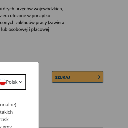
ektórych urzędów wojewódzkich,
wiera ułożone w porządku
łconych zakładów pracy (zawiera
 lub osobowej i płacowej
SZUKAJ
Polski
jonalne)
takich
cisk
dziemy