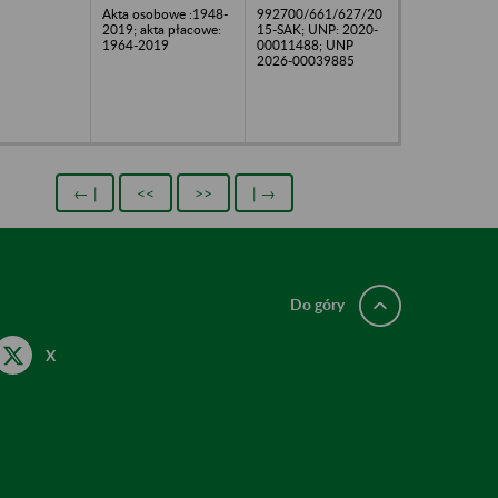
Akta osobowe :1948-
992700/661/627/20
2019; akta płacowe:
15-SAK; UNP: 2020-
1964-2019
00011488; UNP
2026-00039885
← |
<<
>>
| →
Do góry
X