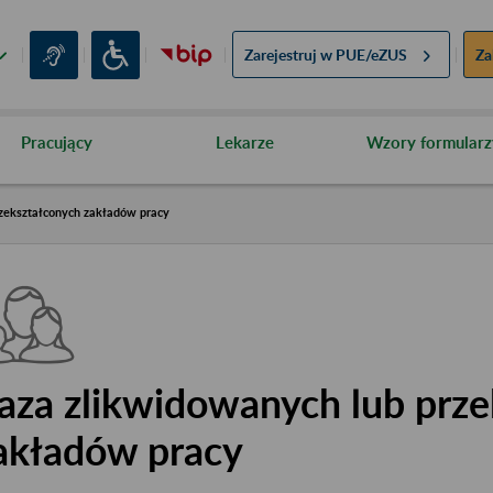
Zarejestruj w
PUE/eZUS
Za
Pracujący
Lekarze
Wzory formularz
zekształconych zakładów pracy
aza zlikwidowanych lub prze
akładów pracy