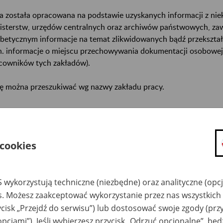
a została opracowana na podstawie uzyskanych informacji z ni
isterstw, urzędów centralnych oraz archiwów państwowych, za
abetycznym informacje na temat zlikwidowanych bądź przekszta
n. informacje o miejscu przechowywania dokumentacji osobowej
cowników tych zakładów).
ę można przeszukiwać wg nazwy zakładu pracy.
gi można przesyłać poprzez formularz umieszczony poniżej.
wa zakładu pracy:
 cookies
ystkie uwagi można przesyłać poprzez
formularz
 wykorzystują techniczne (niezbędne) oraz analityczne (opc
es. Możesz zaakceptować wykorzystanie przez nas wszystkich 
Ukryj wszystkie pozycje bazy
ycisk „Przejdź do serwisu”) lub dostosować swoje zgody (przy
opcjami”). Jeśli wybierzesz przycisk „Odrzuć opcjonalne”, bę