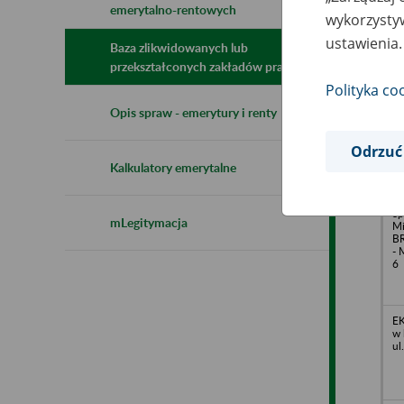
emerytalno-rentowych
N
wykorzystyw
z
ustawienia.
z
Baza zlikwidowanych lub
przekształconych zakładów pracy
Polityka co
GO
Opis spraw - emerytury i renty
z 
Wi
Wa
Odrzuć
Kalkulatory emerytalne
Sp
mLegitymacja
Mi
BR
- 
6
EK
w 
ul