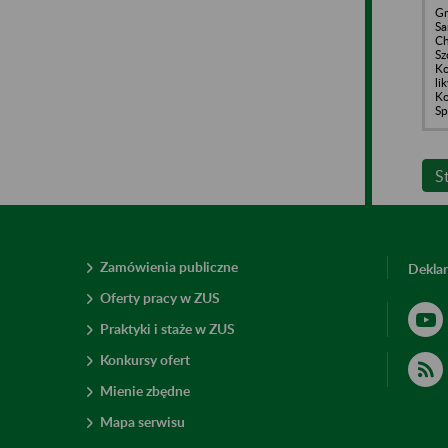
Gm
S
Ch
Sz
Ko
li
Ko
Sp
S
Zamówienia publiczne
Deklar
Oferty pracy w ZUS
Praktyki i staże w ZUS
Konkursy ofert
Mienie zbędne
Mapa serwisu