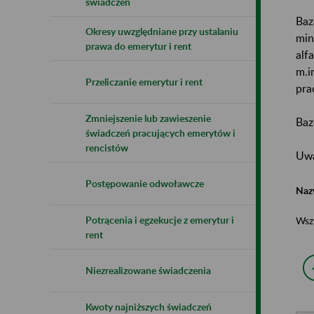
świadczeń
Baz
Okresy uwzględniane przy ustalaniu
min
prawa do emerytur i rent
alf
m.i
Przeliczanie emerytur i rent
pra
Zmniejszenie lub zawieszenie
Baz
świadczeń pracujących emerytów i
rencistów
Uwa
Postępowanie odwoławcze
Naz
Potrącenia i egzekucje z emerytur i
Wsz
rent
Niezrealizowane świadczenia
Kwoty najniższych świadczeń