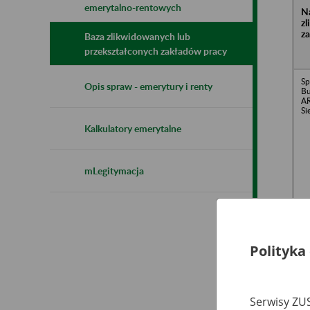
emerytalno-rentowych
N
z
z
Baza zlikwidowanych lub
przekształconych zakładów pracy
Sp
Opis spraw - emerytury i renty
B
AR
Si
Kalkulatory emerytalne
mLegitymacja
Sp
Rz
ME
26
Polityka
Gr
Serwisy ZUS