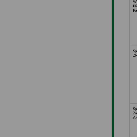
W
PR
Pa
Sp
Z
Sp
Za
AR