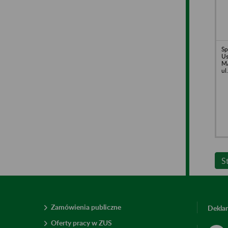
Sp
Us
MA
ul
S
Zamówienia publiczne
Deklar
Oferty pracy w ZUS