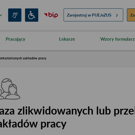
Zarejestruj w
PUE/eZUS
Za
Pracujący
Lekarze
Wzory formularz
zekształconych zakładów pracy
aza zlikwidowanych lub prze
akładów pracy