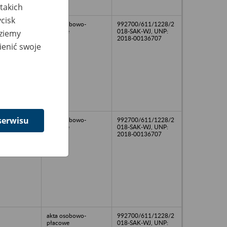
takich
cisk
akta osobowo-
992700/611/1228/2
płacowe
018-SAK-WJ, UNP:
dziemy
2018-00136707
ienić swoje
serwisu
akta osobowo-
992700/611/1228/2
płacowe
018-SAK-WJ, UNP:
2018-00136707
akta osobowo-
992700/611/1228/2
płacowe
018-SAK-WJ, UNP: