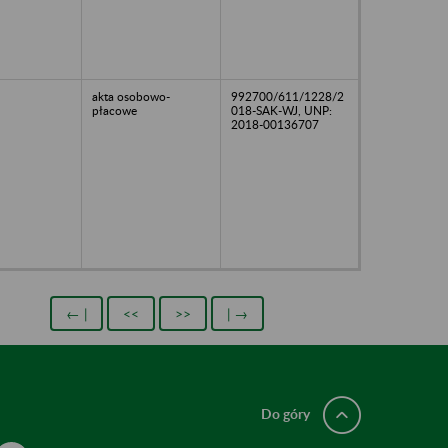
akta osobowo-
992700/611/1228/2
płacowe
018-SAK-WJ, UNP:
2018-00136707
← |
<<
>>
| →
Do góry