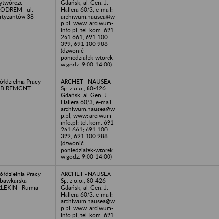
ytwórcze
Gdańsk, al. Gen. J.
ODREM - ul.
Hallera 60/3, e-mail:
rtyzantów 38
archiwum.nausea@w
p.pl, www: arciwum-
info.pl; tel. kom. 691
261 661; 691 100
399; 691 100 988
(dzwonić
poniedziałek-wtorek
w godz. 9:00-14:00)
ółdzielnia Pracy
ARCHET - NAUSEA
RB REMONT
Sp. z o.o., 80-426
Gdańsk, al. Gen. J.
Hallera 60/3, e-mail:
archiwum.nausea@w
p.pl, www: arciwum-
info.pl; tel. kom. 691
261 661; 691 100
399; 691 100 988
(dzwonić
poniedziałek-wtorek
w godz. 9:00-14:00)
ółdzielnia Pracy
ARCHET - NAUSEA
bawkarska
Sp. z o.o., 80-426
LEKIN - Rumia
Gdańsk, al. Gen. J.
Hallera 60/3, e-mail:
archiwum.nausea@w
p.pl, www: arciwum-
info.pl; tel. kom. 691