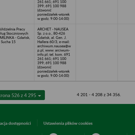
261 661; 691 100
399; 691 100 988
(dzwonić
poniedziałek-wtorek
w godz. 9:00-14:00)
ółdzielnia Pracy
ARCHET - NAUSEA
ług Stoczniowych
Sp. z o.o., 80-426
RLINKA - Gdańsk,
Gdańsk, al. Gen. J.
. Sucha 15
Hallera 60/3, e-mail:
archiwum.nausea@w
p.pl, www: arciwum-
info.pl; tel. kom. 691
261 661; 691 100
399; 691 100 988
(dzwonić
poniedziałek-wtorek
w godz. 9:00-14:00)
4 201 - 4 208 z 34 356.
trona 526 z 4 295
acja dostępności
Ustawienia plików cookies