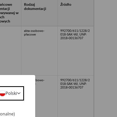
rańcowe
Rodzaj
Źródło
ntacji
dokumentacji
owywanej w
ach
owych
akta osobowo-
992700/611/1228/2
płacowe
018-SAK-WJ, UNP:
2018-00136707
akta osobowo-
992700/611/1228/2
płacowe
018-SAK-WJ, UNP:
2018-00136707
Polski
jonalne)