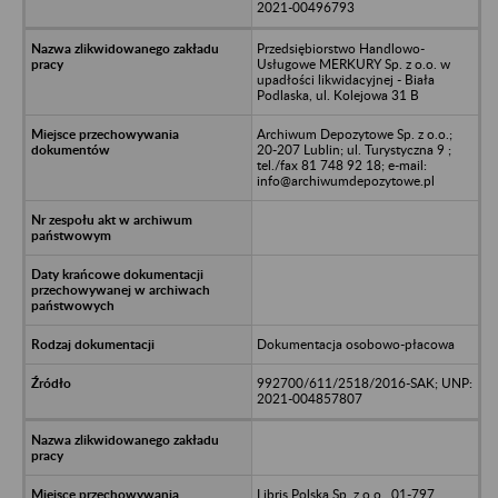
2021-00496793
Przedsiębiorstwo Handlowo-
Usługowe MERKURY Sp. z o.o. w
upadłości likwidacyjnej - Biała
Podlaska, ul. Kolejowa 31 B
Archiwum Depozytowe Sp. z o.o.;
20-207 Lublin; ul. Turystyczna 9 ;
tel./fax 81 748 92 18; e-mail:
info@archiwumdepozytowe.pl
Dokumentacja osobowo-płacowa
992700/611/2518/2016-SAK; UNP:
2021-004857807
Libris Polska Sp. z o.o., 01-797