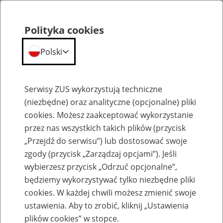
Polityka cookies
Polski
Menu
Szukaj
Serwisy ZUS wykorzystują techniczne
(niezbędne) oraz analityczne (opcjonalne) pliki
cookies. Możesz zaakceptować wykorzystanie
Emerytury
przez nas wszystkich takich plików (przycisk
„Przejdź do serwisu”) lub dostosować swoje
zgody (przycisk „Zarządzaj opcjami”). Jeśli
wybierzesz przycisk „Odrzuć opcjonalne”,
będziemy wykorzystywać tylko niezbędne pliki
Baza zlikwidowanych lub
cookies. W każdej chwili możesz zmienić swoje
przekształconych zakładów pracy
ustawienia. Aby to zrobić, kliknij „Ustawienia
plików cookies” w stopce.