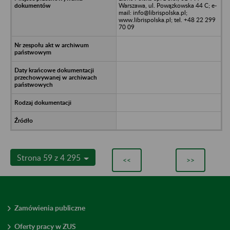
Warszawa, ul. Powązkowska 44 C; e-
mail: info@librispolska.pl;
www.librispolska.pl; tel. +48 22 299
70 09
Strona 59 z 4 295
<<
>>
Zamówienia publiczne
Oferty pracy w ZUS