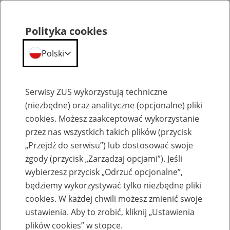
Polityka cookies
Polski
Menu
Szukaj
Serwisy ZUS wykorzystują techniczne
(niezbędne) oraz analityczne (opcjonalne) pliki
cookies. Możesz zaakceptować wykorzystanie
Emerytury
przez nas wszystkich takich plików (przycisk
„Przejdź do serwisu”) lub dostosować swoje
zgody (przycisk „Zarządzaj opcjami”). Jeśli
wybierzesz przycisk „Odrzuć opcjonalne”,
będziemy wykorzystywać tylko niezbędne pliki
Baza zlikwidowanych lub
cookies. W każdej chwili możesz zmienić swoje
przekształconych zakładów pracy
ustawienia. Aby to zrobić, kliknij „Ustawienia
plików cookies” w stopce.