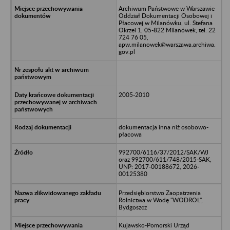
Archiwum Państwowe w Warszawie
Oddział Dokumentacji Osobowej i
Płacowej w Milanówku, ul. Stefana
Okrzei 1, 05-822 Milanówek, tel. 22
724 76 05,
apw.milanowek@warszawa.archiwa.
gov.pl
2005-2010
dokumentacja inna niż osobowo-
płacowa
992700/6116/37/2012/SAK/WJ
oraz 992700/611/748/2015-SAK,
UNP: 2017-00188672, 2026-
00125380
Przedsiębiorstwo Zaopatrzenia
Rolnictwa w Wodę "WODROL",
Bydgoszcz
Kujawsko-Pomorski Urząd