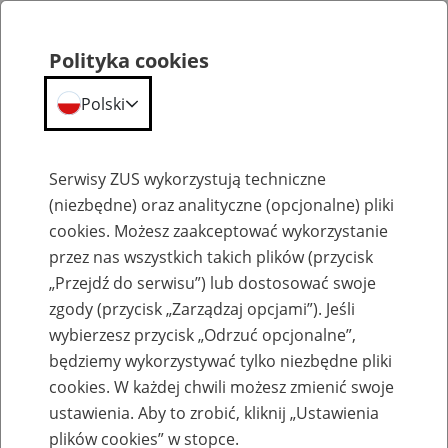
Polityka cookies
Polski
Menu
Szukaj
Serwisy ZUS wykorzystują techniczne
(niezbędne) oraz analityczne (opcjonalne) pliki
cookies. Możesz zaakceptować wykorzystanie
Emerytury
przez nas wszystkich takich plików (przycisk
„Przejdź do serwisu”) lub dostosować swoje
zgody (przycisk „Zarządzaj opcjami”). Jeśli
wybierzesz przycisk „Odrzuć opcjonalne”,
będziemy wykorzystywać tylko niezbędne pliki
Baza zlikwidowanych lub
cookies. W każdej chwili możesz zmienić swoje
przekształconych zakładów pracy
ustawienia. Aby to zrobić, kliknij „Ustawienia
plików cookies” w stopce.