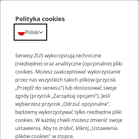
Polityka cookies
Polski
Menu
Szukaj
Serwisy ZUS wykorzystują techniczne
(niezbędne) oraz analityczne (opcjonalne) pliki
cookies. Możesz zaakceptować wykorzystanie
Emerytury
przez nas wszystkich takich plików (przycisk
„Przejdź do serwisu”) lub dostosować swoje
zgody (przycisk „Zarządzaj opcjami”). Jeśli
wybierzesz przycisk „Odrzuć opcjonalne”,
będziemy wykorzystywać tylko niezbędne pliki
Baza zlikwidowanych lub
cookies. W każdej chwili możesz zmienić swoje
przekształconych zakładów pracy
ustawienia. Aby to zrobić, kliknij „Ustawienia
plików cookies” w stopce.