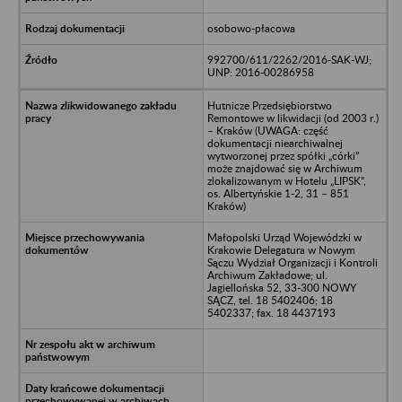
osobowo-płacowa
992700/611/2262/2016-SAK-WJ;
UNP: 2016-00286958
Hutnicze Przedsiębiorstwo
Remontowe w likwidacji (od 2003 r.)
– Kraków (UWAGA: część
dokumentacji niearchiwalnej
wytworzonej przez spółki „córki”
może znajdować się w Archiwum
zlokalizowanym w Hotelu „LIPSK”,
os. Albertyńskie 1-2, 31 – 851
Kraków)
Małopolski Urząd Wojewódzki w
Krakowie Delegatura w Nowym
Sączu Wydział Organizacji i Kontroli
Archiwum Zakładowe; ul.
Jagiellońska 52, 33-300 NOWY
SĄCZ, tel. 18 5402406; 18
5402337; fax. 18 4437193