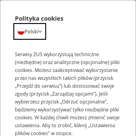
Polityka cookies
Polski
Menu
Szukaj
Serwisy ZUS wykorzystują techniczne
(niezbędne) oraz analityczne (opcjonalne) pliki
cookies. Możesz zaakceptować wykorzystanie
Emerytury
przez nas wszystkich takich plików (przycisk
„Przejdź do serwisu”) lub dostosować swoje
zgody (przycisk „Zarządzaj opcjami”). Jeśli
wybierzesz przycisk „Odrzuć opcjonalne”,
będziemy wykorzystywać tylko niezbędne pliki
Baza zlikwidowanych lub
cookies. W każdej chwili możesz zmienić swoje
przekształconych zakładów pracy
ustawienia. Aby to zrobić, kliknij „Ustawienia
plików cookies” w stopce.