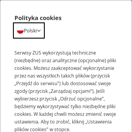
Polityka cookies
Polski
Menu
Szukaj
Serwisy ZUS wykorzystują techniczne
(niezbędne) oraz analityczne (opcjonalne) pliki
cookies. Możesz zaakceptować wykorzystanie
Emerytury
przez nas wszystkich takich plików (przycisk
„Przejdź do serwisu”) lub dostosować swoje
zgody (przycisk „Zarządzaj opcjami”). Jeśli
wybierzesz przycisk „Odrzuć opcjonalne”,
będziemy wykorzystywać tylko niezbędne pliki
Baza zlikwidowanych lub
cookies. W każdej chwili możesz zmienić swoje
przekształconych zakładów pracy
ustawienia. Aby to zrobić, kliknij „Ustawienia
plików cookies” w stopce.