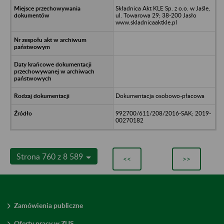
Składnica Akt KLE Sp. z o.o. w Jaśle,
ul. Towarowa 29; 38-200 Jasło
www.skladnicaaktkle.pl
Dokumentacja osobowo-płacowa
992700/611/208/2016-SAK; 2019-
00270182
Strona 760 z 8 589
<<
>>
Zamówienia publiczne
Oferty pracy w ZUS