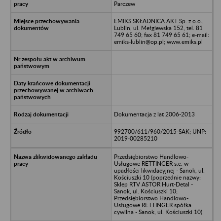
Parczew
EMIKS SKŁADNICA AKT Sp. z o.o.,
Lublin, ul. Mełgiewska 152, tel. 81
749 65 60; fax 81 749 65 61; e-mail:
emiks-lublin@op.pl; www.emiks.pl
Dokumentacja z lat 2006-2013
992700/611/960/2015-SAK; UNP:
2019-00285210
Przedsiębiorstwo Handlowo-
Usługowe RETTINGER s.c. w
upadłości likwidacyjnej - Sanok, ul.
Kościuszki 10 (poprzednie nazwy:
Sklep RTV ASTOR Hurt-Detal -
Sanok, ul. Kościuszki 10;
Przedsiębiorstwo Handlowo-
Usługowe RETTINGER spółka
cywilna - Sanok, ul. Kościuszki 10)