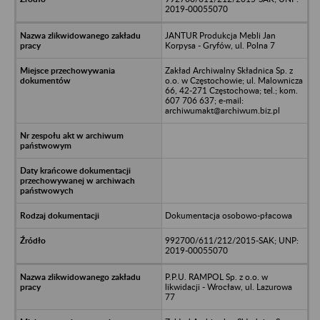
2019-00055070
JANTUR Produkcja Mebli Jan
Korpysa - Gryfów, ul. Polna 7
Zakład Archiwalny Składnica Sp. z
o.o. w Częstochowie; ul. Malownicza
66, 42-271 Częstochowa; tel.; kom.
607 706 637; e-mail:
archiwumakt@archiwum.biz.pl
Dokumentacja osobowo-płacowa
992700/611/212/2015-SAK; UNP:
2019-00055070
P.P.U. RAMPOL Sp. z o.o. w
likwidacji - Wrocław, ul. Lazurowa
77