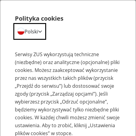
Polityka cookies
Polski
Menu
Szukaj
Serwisy ZUS wykorzystują techniczne
(niezbędne) oraz analityczne (opcjonalne) pliki
cookies. Możesz zaakceptować wykorzystanie
Emerytury
przez nas wszystkich takich plików (przycisk
„Przejdź do serwisu”) lub dostosować swoje
zgody (przycisk „Zarządzaj opcjami”). Jeśli
wybierzesz przycisk „Odrzuć opcjonalne”,
będziemy wykorzystywać tylko niezbędne pliki
Baza zlikwidowanych lub
cookies. W każdej chwili możesz zmienić swoje
przekształconych zakładów pracy
ustawienia. Aby to zrobić, kliknij „Ustawienia
plików cookies” w stopce.