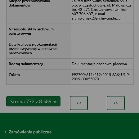
Zakład Archiwalny Składnica Sp. z
o.o. w Częstochowie; ul. Malownicza
66, 42-271 Częstochowa; tel.; kom.
607 706 637; e-mail:
archiwumakt@archiwum.biz.pl
Dokumentacja osobowo-płacowa
992700/611/212/2015-SAK; UNP:
2019-00055070
Strona 772 z 8 589
<<
>>
Zamówienia publiczne