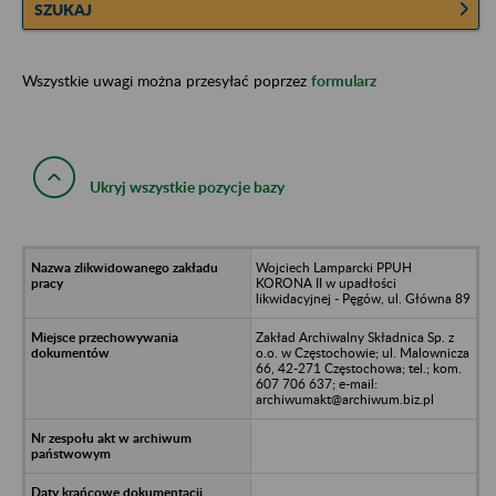
SZUKAJ
Wszystkie uwagi można przesyłać poprzez
formularz
Ukryj wszystkie pozycje bazy
Wojciech Lamparcki PPUH
KORONA II w upadłości
likwidacyjnej - Pęgów, ul. Główna 89
Zakład Archiwalny Składnica Sp. z
o.o. w Częstochowie; ul. Malownicza
66, 42-271 Częstochowa; tel.; kom.
607 706 637; e-mail:
archiwumakt@archiwum.biz.pl