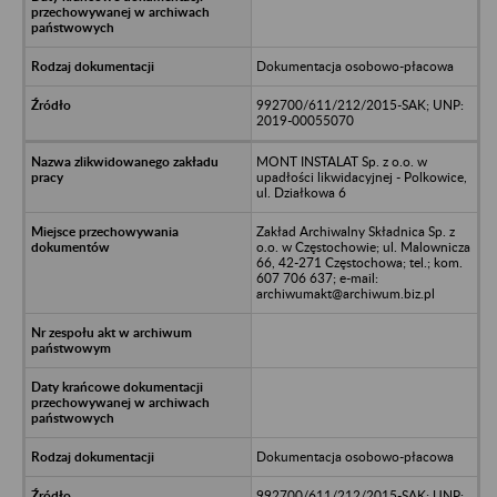
Dokumentacja osobowo-płacowa
992700/611/212/2015-SAK; UNP:
2019-00055070
MONT INSTALAT Sp. z o.o. w
upadłości likwidacyjnej - Polkowice,
ul. Działkowa 6
Zakład Archiwalny Składnica Sp. z
o.o. w Częstochowie; ul. Malownicza
66, 42-271 Częstochowa; tel.; kom.
607 706 637; e-mail:
archiwumakt@archiwum.biz.pl
Dokumentacja osobowo-płacowa
992700/611/212/2015-SAK; UNP: