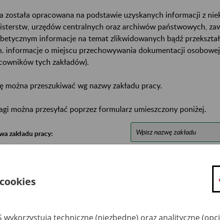
a została opracowana na podstawie uzyskanych informacji z ni
isterstw, urzędów centralnych oraz archiwów państwowych, za
abetycznym informacje na temat zlikwidowanych bądź przekszta
n. informacje o miejscu przechowywania dokumentacji osobowej
cowników tych zakładów).
ę można przeszukiwać wg nazwy zakładu pracy.
gi można przesyłać poprzez formularz umieszczony poniżej.
wa zakładu pracy:
ystkie uwagi można przesyłać poprzez
formularz
 cookies
Ukryj wszystkie pozycje bazy
 wykorzystują techniczne (niezbędne) oraz analityczne (opc