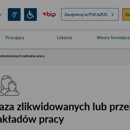
Zarejestruj w
PUE/eZUS
Za
Pracujący
Lekarze
Wzory formularz
zekształconych zakładów pracy
aza zlikwidowanych lub prze
akładów pracy