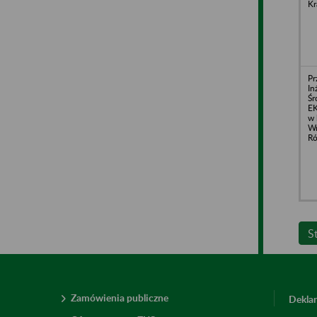
Kr
Pr
In
Śr
EK
w 
Wr
Ró
S
Zamówienia publiczne
Deklar