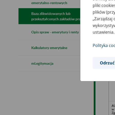
emerytalno-rentowych
N
pliki cooki
z
plików (prz
z
Baza zlikwidowanych lub
„Zarządzaj 
przekształconych zakładów pracy
wykorzystyw
Ka
ustawienia.
Opis spraw - emerytury i renty
- 
Dą
Polityka co
Kalkulatory emerytalne
Odrzuć
mLegitymacja
AI
o.
Br
Ku
AU
w 
Zg