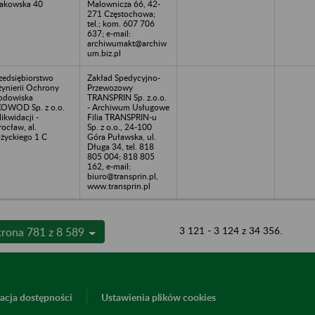
akowska 40
Malownicza 66, 42-
271 Częstochowa;
tel.; kom. 607 706
637; e-mail:
archiwumakt@archiw
um.biz.pl
zedsiębiorstwo
Zakład Spedycyjno-
żynierii Ochrony
Przewozowy
odowiska
TRANSPRIN Sp. z.o.o.
OWOD Sp. z o.o.
- Archiwum Usługowe
likwidacji -
Filia TRANSPRIN-u
ocław, al.
Sp. z o.o., 24-100
życkiego 1 C
Góra Puławska, ul.
Długa 34, tel. 818
805 004; 818 805
162, e-mail:
biuro@transprin.pl,
www.transprin.pl
3 121 - 3 124 z 34 356.
trona 781 z 8 589
acja dostępności
Ustawienia plików cookies