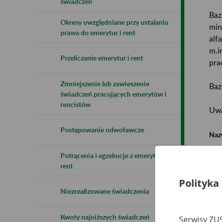
świadczeń
Baz
Okresy uwzględniane przy ustalaniu
min
prawa do emerytur i rent
alf
m.i
Przeliczanie emerytur i rent
pra
Zmniejszenie lub zawieszenie
Baz
świadczeń pracujących emerytów i
rencistów
Uwa
Postępowanie odwoławcze
Naz
Potrącenia i egzekucje z emerytur i
Wsz
rent
Polityka
Niezrealizowane świadczenia
Kwoty najniższych świadczeń
Serwisy ZUS