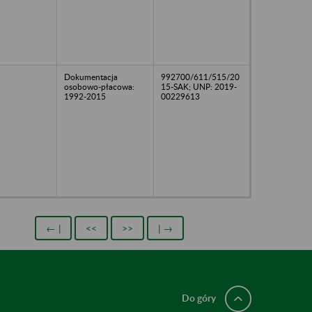
Dokumentacja
992700/611/515/20
osobowo-płacowa:
15-SAK; UNP: 2019-
1992-2015
00229613
← |
<<
>>
| →
Do góry