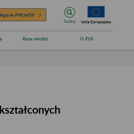
loguj do
PUE/eZUS
Szukaj
y
Baza wiedzy
O ZUS
kształconych