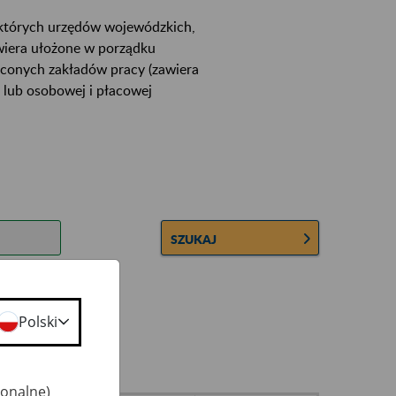
ektórych urzędów wojewódzkich,
wiera ułożone w porządku
łconych zakładów pracy (zawiera
 lub osobowej i płacowej
SZUKAJ
Polski
jonalne)