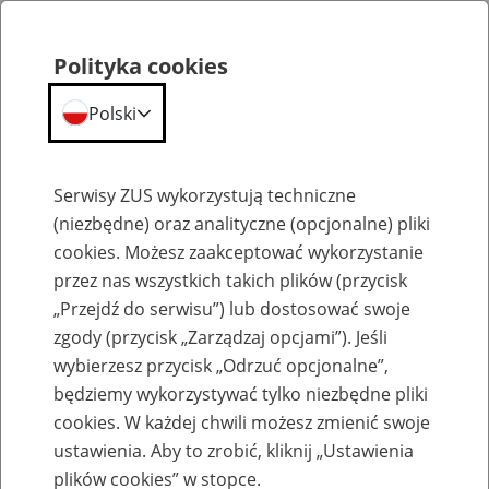
Polityka cookies
Polski
Menu
Szukaj
Serwisy ZUS wykorzystują techniczne
(niezbędne) oraz analityczne (opcjonalne) pliki
cookies. Możesz zaakceptować wykorzystanie
Emerytury
przez nas wszystkich takich plików (przycisk
„Przejdź do serwisu”) lub dostosować swoje
zgody (przycisk „Zarządzaj opcjami”). Jeśli
wybierzesz przycisk „Odrzuć opcjonalne”,
będziemy wykorzystywać tylko niezbędne pliki
Baza zlikwidowanych lub
cookies. W każdej chwili możesz zmienić swoje
przekształconych zakładów pracy
ustawienia. Aby to zrobić, kliknij „Ustawienia
plików cookies” w stopce.