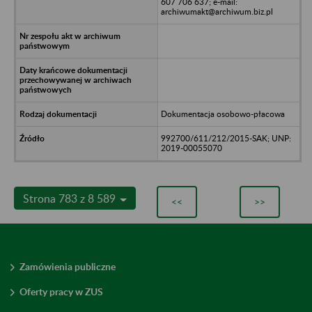
607 706 637; e-mail:
archiwumakt@archiwum.biz.pl
Dokumentacja osobowo-płacowa
992700/611/212/2015-SAK; UNP:
2019-00055070
Strona 783 z 8 589
<<
>>
Zamówienia publiczne
Oferty pracy w ZUS