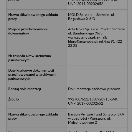
UNP: 2019-00202652
MOLD Sp. z o.o. - Szczecin, ul.
Bogusława X 6/3
Acta Nova Sp. z o.o. 71-685 Szczecin
ul. Bandurskiego 96/3;
www.actanova.pl; e-mail:
biuro@actanova.pl; tel./fax 91 422
33 25
Dokumentacja osobowo-płacowa
992700/611/1307/20915-SAK;
UNP: 2019-00202652
Bastion Venture Fund Sp. z o.o. SKA
w upadłości - Warszawa, ul.
Malachowskiego 2