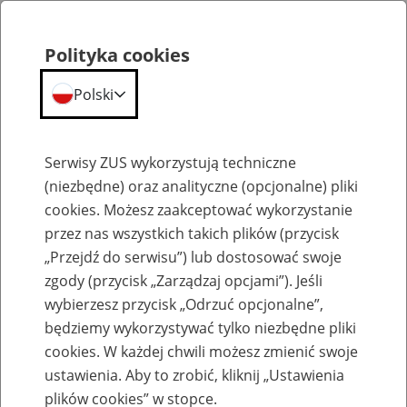
Polityka cookies
Polski
Menu
Szukaj
Serwisy ZUS wykorzystują techniczne
(niezbędne) oraz analityczne (opcjonalne) pliki
cookies. Możesz zaakceptować wykorzystanie
Emerytury
przez nas wszystkich takich plików (przycisk
„Przejdź do serwisu”) lub dostosować swoje
zgody (przycisk „Zarządzaj opcjami”). Jeśli
wybierzesz przycisk „Odrzuć opcjonalne”,
będziemy wykorzystywać tylko niezbędne pliki
Baza zlikwidowanych lub
cookies. W każdej chwili możesz zmienić swoje
przekształconych zakładów pracy
ustawienia. Aby to zrobić, kliknij „Ustawienia
plików cookies” w stopce.