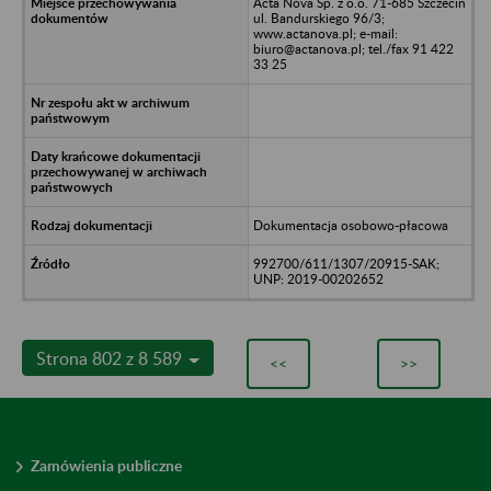
Acta Nova Sp. z o.o. 71-685 Szczecin
ul. Bandurskiego 96/3;
www.actanova.pl; e-mail:
biuro@actanova.pl; tel./fax 91 422
33 25
Dokumentacja osobowo-płacowa
992700/611/1307/20915-SAK;
UNP: 2019-00202652
Strona 802 z 8 589
<<
>>
Zamówienia publiczne