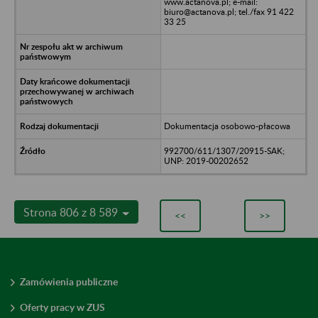
www.actanova.pl; e-mail:
biuro@actanova.pl; tel./fax 91 422
33 25
Dokumentacja osobowo-płacowa
992700/611/1307/20915-SAK;
UNP: 2019-00202652
Strona 806 z 8 589
<<
>>
Zamówienia publiczne
Oferty pracy w ZUS