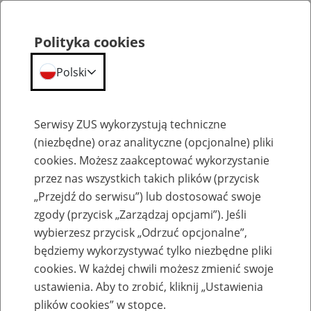
Polityka cookies
Polski
Menu
Szukaj
Serwisy ZUS wykorzystują techniczne
(niezbędne) oraz analityczne (opcjonalne) pliki
cookies. Możesz zaakceptować wykorzystanie
Emerytury
przez nas wszystkich takich plików (przycisk
„Przejdź do serwisu”) lub dostosować swoje
zgody (przycisk „Zarządzaj opcjami”). Jeśli
wybierzesz przycisk „Odrzuć opcjonalne”,
będziemy wykorzystywać tylko niezbędne pliki
Baza zlikwidowanych lub
cookies. W każdej chwili możesz zmienić swoje
przekształconych zakładów pracy
ustawienia. Aby to zrobić, kliknij „Ustawienia
plików cookies” w stopce.