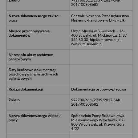
992700/611/2739/2017-SAK;
2017-00308682
Centrala Nasienna Przedsiębiorstwo
Nasienno-Handlowe w Ełku - Ełk
Urząd Miejski w Suwałkach – 16-
400 Suwałki, ul. Mickiewicza 1, 87
562 80 00, bip@um.suwalki.pl,
www.um.suwalki.pl
Dokumentacja osobowo-płacowa
992700/611/2739/2017-SAK;
2017-00308682
Spółdzielnia Pracy Budownictwa
Mieszkaniowego Włocławek, 87-
800 Włocławek, ul. Krzywa Góra
4/22