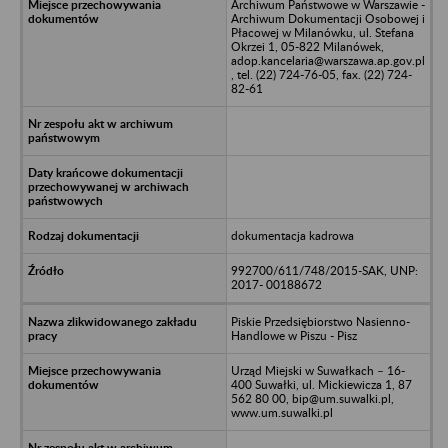
Archiwum Państwowe w Warszawie -
Archiwum Dokumentacji Osobowej i
Płacowej w Milanówku, ul. Stefana
Okrzei 1, 05-822 Milanówek,
adop.kancelaria@warszawa.ap.gov.pl
, tel. (22) 724-76-05, fax. (22) 724-
82-61
dokumentacja kadrowa
992700/611/748/2015-SAK, UNP:
2017- 00188672
Piskie Przedsiębiorstwo Nasienno-
Handlowe w Piszu - Pisz
Urząd Miejski w Suwałkach – 16-
400 Suwałki, ul. Mickiewicza 1, 87
562 80 00, bip@um.suwalki.pl,
www.um.suwalki.pl