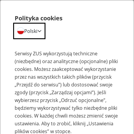
Polityka cookies
Polski
Menu
Szukaj
Serwisy ZUS wykorzystują techniczne
(niezbędne) oraz analityczne (opcjonalne) pliki
cookies. Możesz zaakceptować wykorzystanie
Emerytury
przez nas wszystkich takich plików (przycisk
„Przejdź do serwisu”) lub dostosować swoje
zgody (przycisk „Zarządzaj opcjami”). Jeśli
wybierzesz przycisk „Odrzuć opcjonalne”,
będziemy wykorzystywać tylko niezbędne pliki
Baza zlikwidowanych lub
cookies. W każdej chwili możesz zmienić swoje
przekształconych zakładów pracy
ustawienia. Aby to zrobić, kliknij „Ustawienia
plików cookies” w stopce.