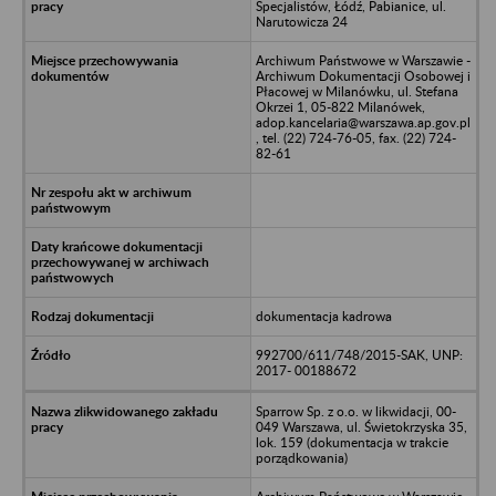
Specjalistów, Łódź, Pabianice, ul.
Narutowicza 24
Archiwum Państwowe w Warszawie -
Archiwum Dokumentacji Osobowej i
Płacowej w Milanówku, ul. Stefana
Okrzei 1, 05-822 Milanówek,
adop.kancelaria@warszawa.ap.gov.pl
, tel. (22) 724-76-05, fax. (22) 724-
82-61
dokumentacja kadrowa
992700/611/748/2015-SAK, UNP:
2017- 00188672
Sparrow Sp. z o.o. w likwidacji, 00-
049 Warszawa, ul. Świetokrzyska 35,
lok. 159 (dokumentacja w trakcie
porządkowania)