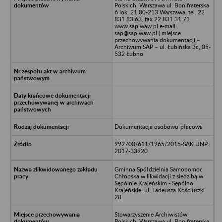
Polskich; Warszawa ul. Bonifraterska
6 lok. 21 00-213 Warszawa; tel. 22
831 83 63; fax 22 831 31 71
www.sap.waw.pl e-mail:
sap@sap.waw.pl ( miejsce
przechowywania dokumentacji –
Archiwum SAP – ul. Łubińska 3c, 05-
532 Łubno
Dokumentacja osobowo-płacowa
992700/611/1965/2015-SAK UNP:
2017-33920
Gminna Spółdzielnia Samopomoc
Chłopska w likwidacji z siedzibą w
Sępólnie Krajeńskim - Sępólno
Krajeńskie, ul. Tadeusza Kościuszki
28
Stowarzyszenie Archiwistów
Polskich; Warszawa ul. Bonifraterska