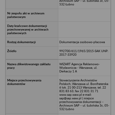
Archiwum SAP – ul. Łubińska 3c, 05-
532 Łubno
Dokumentacja osobowo-płacowa
992700/611/1965/2015-SAK UNP:
2017-33920
WIZART Agencja Reklamowo-
Wydawnicza - Warszawa, ul.
Derkaczy 1 A
Stowarzyszenie Archiwistów
Polskich; Warszawa ul. Bonifraterska
6 lok. 21 00-213 Warszawa; tel. 22
831 83 63; fax 22 831 31 71
www.sap.waw.pl e-mail:
sap@sap.waw.pl ( miejsce
przechowywania dokumentacji –
Archiwum SAP – ul. Łubińska 3c, 05-
532 Łubno