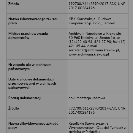
992700/611/2390/2017-SAK, UNP:
2017-00284196
KBK Konstrukcja - Budowa -
Kooperacja Sp. z o.o., Tarnów
Archiwum Narodowe w Krakowie,
30-960 Kraków, ul. Sienna 16, tel.
(12) 422-40-94, 421-27-90; fax. (12)
421-35-44; e-mail:
sekretariat@archiwum.krakow.pl;
www.archiwum.krakow.pl
dokumentacja kadrowa
992700/611/2390/2017-SAK, UNP:
2017-00284196
Katolickie Stowarzyszenie
Wychowawców - Oddział Tymbark z
siedzibą w Piekiełku