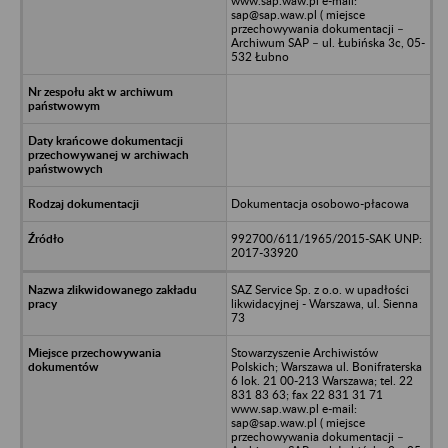
www.sap.waw.pl e-mail:
sap@sap.waw.pl ( miejsce
przechowywania dokumentacji –
Archiwum SAP – ul. Łubińska 3c, 05-
532 Łubno
Dokumentacja osobowo-płacowa
992700/611/1965/2015-SAK UNP:
2017-33920
SAZ Service Sp. z o.o. w upadłości
likwidacyjnej - Warszawa, ul. Sienna
73
Stowarzyszenie Archiwistów
Polskich; Warszawa ul. Bonifraterska
6 lok. 21 00-213 Warszawa; tel. 22
831 83 63; fax 22 831 31 71
www.sap.waw.pl e-mail:
sap@sap.waw.pl ( miejsce
przechowywania dokumentacji –