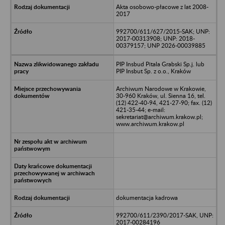
Akta osobowo-płacowe z lat 2008-
2017
992700/611/627/2015-SAK; UNP:
2017-00313908; UNP: 2018-
00379157; UNP 2026-00039885
PIP Insbud Pitala Grabski Sp.j. lub
PIP Insbut Sp. z o.o., Kraków
Archiwum Narodowe w Krakowie,
30-960 Kraków, ul. Sienna 16, tel.
(12) 422-40-94, 421-27-90; fax. (12)
421-35-44; e-mail:
sekretariat@archiwum.krakow.pl;
www.archiwum.krakow.pl
dokumentacja kadrowa
992700/611/2390/2017-SAK, UNP:
2017-00284196