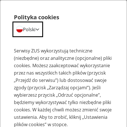
Polityka cookies
Polski
Menu
Szukaj
Serwisy ZUS wykorzystują techniczne
(niezbędne) oraz analityczne (opcjonalne) pliki
cookies. Możesz zaakceptować wykorzystanie
Emerytury
przez nas wszystkich takich plików (przycisk
„Przejdź do serwisu”) lub dostosować swoje
zgody (przycisk „Zarządzaj opcjami”). Jeśli
wybierzesz przycisk „Odrzuć opcjonalne”,
będziemy wykorzystywać tylko niezbędne pliki
Baza zlikwidowanych lub
cookies. W każdej chwili możesz zmienić swoje
przekształconych zakładów pracy
ustawienia. Aby to zrobić, kliknij „Ustawienia
plików cookies” w stopce.