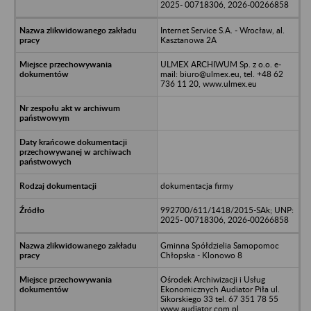
2025- 00718306, 2026-00266858
Internet Service S.A. - Wrocław, al.
Kasztanowa 2A
ULMEX ARCHIWUM Sp. z o.o. e-
mail: biuro@ulmex.eu, tel. +48 62
736 11 20, www.ulmex.eu
dokumentacja firmy
992700/611/1418/2015-SAk; UNP:
2025- 00718306, 2026-00266858
Gminna Spółdzielia Samopomoc
Chłopska - Klonowo 8
Ośrodek Archiwizacji i Usług
Ekonomicznych Audiator Piła ul.
Sikorskiego 33 tel. 67 351 78 55
www.audiator.com.pl