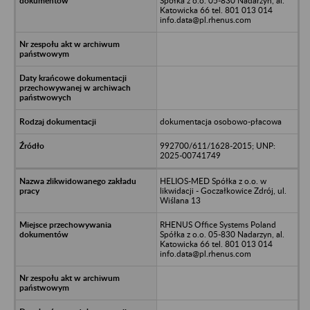
Spółka z o.o. 05-830 Nadarzyn, al.
Katowicka 66 tel. 801 013 014
info.data@pl.rhenus.com
dokumentacja osobowo-płacowa
992700/611/1628-2015; UNP:
2025-00741749
HELIOS-MED Spółka z o.o. w
likwidacji - Goczałkowice Zdrój, ul.
Wiślana 13
RHENUS Office Systems Poland
Spółka z o.o. 05-830 Nadarzyn, al.
Katowicka 66 tel. 801 013 014
info.data@pl.rhenus.com