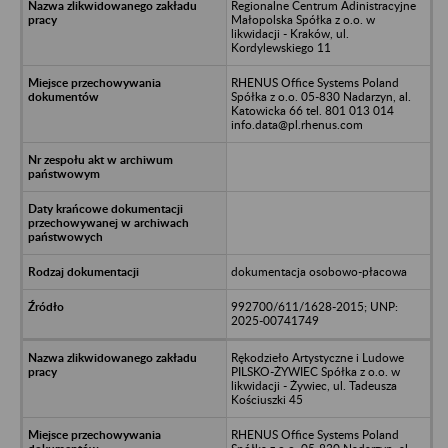
Regionalne Centrum Adinistracyjne
Małopolska Spółka z o.o. w
likwidacji - Kraków, ul.
Kordylewskiego 11
RHENUS Office Systems Poland
Spółka z o.o. 05-830 Nadarzyn, al.
Katowicka 66 tel. 801 013 014
info.data@pl.rhenus.com
dokumentacja osobowo-płacowa
992700/611/1628-2015; UNP:
2025-00741749
Rękodzieło Artystyczne i Ludowe
PILSKO-ŻYWIEC Spółka z o.o. w
likwidacji - Żywiec, ul. Tadeusza
Kościuszki 45
RHENUS Office Systems Poland