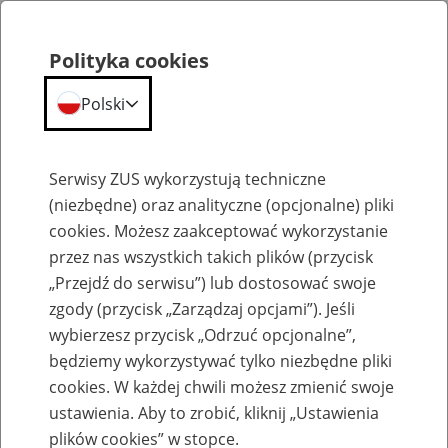
Polityka cookies
Polski
Menu
Szukaj
Serwisy ZUS wykorzystują techniczne
(niezbędne) oraz analityczne (opcjonalne) pliki
cookies. Możesz zaakceptować wykorzystanie
Emerytury
przez nas wszystkich takich plików (przycisk
„Przejdź do serwisu”) lub dostosować swoje
zgody (przycisk „Zarządzaj opcjami”). Jeśli
wybierzesz przycisk „Odrzuć opcjonalne”,
będziemy wykorzystywać tylko niezbędne pliki
Baza zlikwidowanych lub
cookies. W każdej chwili możesz zmienić swoje
przekształconych zakładów pracy
ustawienia. Aby to zrobić, kliknij „Ustawienia
plików cookies” w stopce.