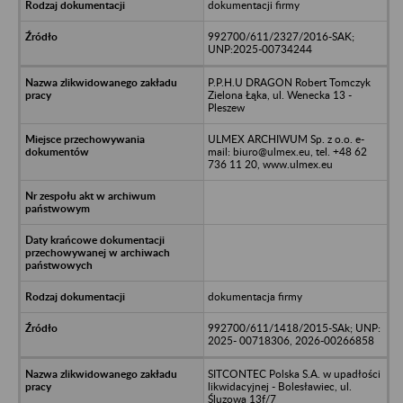
dokumentacji firmy
992700/611/2327/2016-SAK;
UNP:2025-00734244
P.P.H.U DRAGON Robert Tomczyk
Zielona Łąka, ul. Wenecka 13 -
Pleszew
ULMEX ARCHIWUM Sp. z o.o. e-
mail: biuro@ulmex.eu, tel. +48 62
736 11 20, www.ulmex.eu
dokumentacja firmy
992700/611/1418/2015-SAk; UNP:
2025- 00718306, 2026-00266858
SITCONTEC Polska S.A. w upadłości
likwidacyjnej - Bolesławiec, ul.
Śluzowa 13f/7