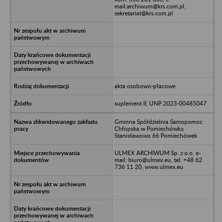
mail:archiwum@krs.com.pl,
sekretariat@krs.com.pl
akta osobowo-płacowe
suplement II, UNP 2023-00485047
Gminna Spółdzielnia Samopomoc
Chłopska w Pomiechówku
Stanisławowo 66 Pomiechówek
ULMEX ARCHIWUM Sp. z o.o. e-
mail: biuro@ulmex.eu, tel. +48 62
736 11 20, www.ulmex.eu