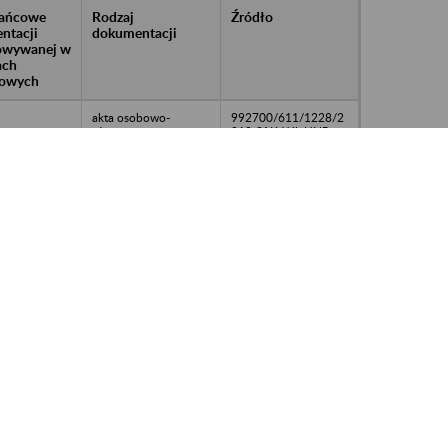
rańcowe
Rodzaj
Źródło
ntacji
dokumentacji
owywanej w
ach
owych
akta osobowo-
992700/611/1228/2
płacowe
018-SAK-WJ, UNP:
2018-00136705
akta osobowo-
992700/611/1228/2
płacowe
018-SAK-WJ, UNP:
2018-00136705