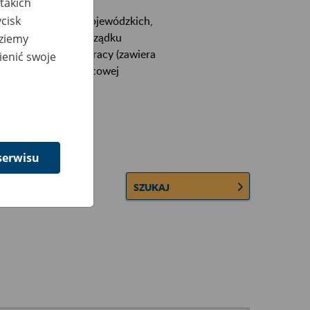
takich
cisk
ektórych urzędów wojewódzkich,
wiera ułożone w porządku
dziemy
łconych zakładów pracy (zawiera
ienić swoje
 lub osobowej i płacowej
serwisu
SZUKAJ