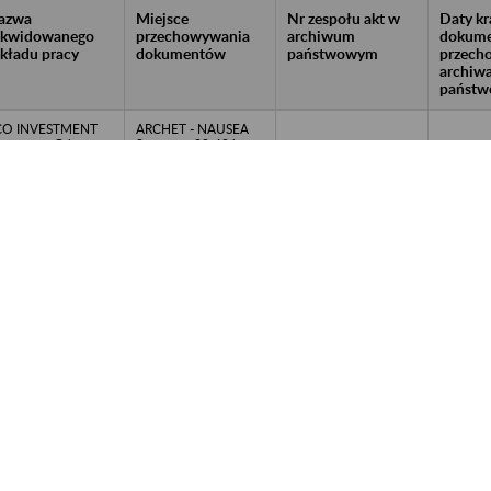
azwa
Miejsce
Nr zespołu akt w
Daty k
likwidowanego
przechowywania
archiwum
dokume
akładu pracy
dokumentów
państwowym
przech
archiw
państw
CO INVESTMENT
ARCHET - NAUSEA
. z o.o. w Gdyni,
Sp. z o.o., 80-426
ynia
Gdańsk, al. Gen. J.
Hallera 60/3, e-mail:
archiwum.nausea@w
p.pl, www: arciwum-
info.pl; tel. kom. 691
261 661; 691 100
399; 691 100 988
(dzwonić
poniedziałek-wtorek
w godz. 9:00-14:00)
EKA POLSKA Sp. z
ARCHET - NAUSEA
o. w Gdańsku,
Sp. z o.o., 80-426
dańsk
Gdańsk, al. Gen. J.
Hallera 60/3, e-mail:
archiwum.nausea@w
p.pl, www: arciwum-
info.pl; tel. kom. 691
261 661; 691 100
399; 691 100 988
(dzwonić
poniedziałek-wtorek