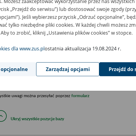
es. Możesz zaakceptować wykorzystanie przez nas wszystkich 
ycisk „Przejdź do serwisu”) lub dostosować swoje zgody (przy
a została opracowana na podstawie uzyskanych informacji z ni
isterstw, urzędów centralnych oraz archiwów państwowych, za
opcjami”). Jeśli wybierzesz przycisk „Odrzuć opcjonalne”, bę
abetycznym informacje na temat zlikwidowanych bądź przekszta
ać tylko niezbędne pliki cookies. W każdej chwili możesz zm
n. informacje o miejscu przechowywania dokumentacji osobowej
 Aby to zrobić, kliknij „Ustawienia plików cookies” w stopce.
cowników tych zakładów).
okies dla www.zus.pl
ostatnia aktualizacja 19.08.2024 r.
ę można przeszukiwać wg nazwy zakładu pracy.
gi można przesyłać poprzez formularz umieszczony poniżej.
 opcjonalne
Zarządzaj opcjami
Przejdź do 
wa zakładu pracy:
ystkie uwagi można przesyłać poprzez
formularz
Ukryj wszystkie pozycje bazy