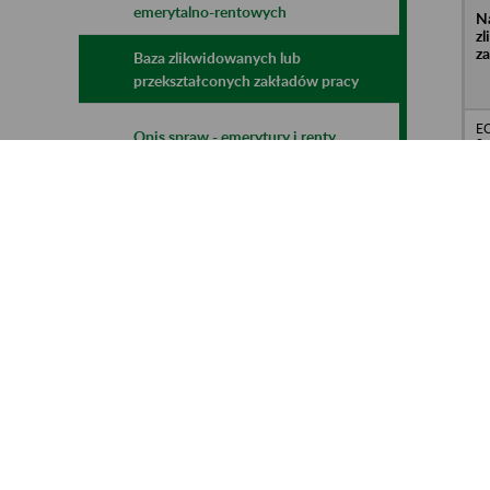
emerytalno-rentowych
N
z
z
Baza zlikwidowanych lub
przekształconych zakładów pracy
E
Opis spraw - emerytury i renty
Sp
Gd
Kalkulatory emerytalne
mLegitymacja
ED
o.
G