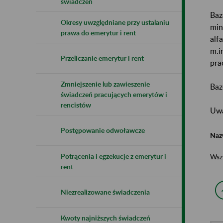
świadczeń
Baz
Okresy uwzględniane przy ustalaniu
min
prawa do emerytur i rent
alf
m.i
Przeliczanie emerytur i rent
pra
Zmniejszenie lub zawieszenie
Baz
świadczeń pracujących emerytów i
rencistów
Uwa
Postępowanie odwoławcze
Naz
Potrącenia i egzekucje z emerytur i
Wsz
rent
Niezrealizowane świadczenia
Kwoty najniższych świadczeń