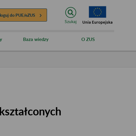
loguj do
PUE/eZUS
Szukaj
y
Baza wiedzy
O ZUS
kształconych