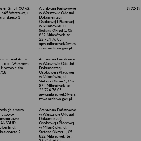
ester GmbHCOKG,
Archiwum Państwowe
1992-19
-645 Warszawa, ul.
w Warszawie Oddział
ryńskiego 1
Dokumentacji
Osobowej i Płacowej
w Milanówku, ul.
Stefana Okrzei 1, 05-
822 Milanówek, tel.
22 724 76 05,
apw.milanowek@wars
zawa.archiwa.gov.pl
ternational Active
Archiwum Państwowe
. z o.o., Warszawa
w Warszawie Oddział
. Nowowiejska
Dokumentacji
2/18
Osobowej i Płacowej
w Milanówku, ul.
Stefana Okrzei 1, 05-
822 Milanówek, tel.
22 724 76 05,
apw.milanowek@wars
zawa.archiwa.gov.pl
zedsiębiorstwo
Archiwum Państwowe
ługowo-
w Warszawie Oddział
ansportowe
Dokumentacji
RANSBUD,
Osobowej i Płacowej
łomin ul.
w Milanówku, ul.
kasiewicza 2
Stefana Okrzei 1, 05-
822 Milanówek, tel.
22 724 76 05,