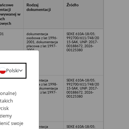
rańcowe
Rodzaj
Źródło
ntacji
dokumentacji
owywanej w
ach
owych
01
dokumentacja
SEKE 610A-18/05;
osobowa z lat 1996-
992700/611/748/20
2001, dokumentacja
15-SAK, UNP: 2017-
płacowa z lat 1997-
00188672, 2026-
2001
00125380
Polski
dokumentacja
SEKE 610A-18/05;
osobowa z lat 1998-
992700/611/748/20
2001, dokumentacja
15-SAK, UNP: 2017-
jonalne)
płacowa z lat 1997-
00188672, 2026-
2001
00125380
takich
cisk
dziemy
ienić swoje
03
dokumentacja
SEKE 610A-18/05;