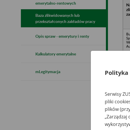
emerytalno-rentowych
N
z
z
Baza zlikwidowanych lub
przekształconych zakładów pracy
Bu
Opis spraw - emerytury i renty
Sp
Wa
Au
Kalkulatory emerytalne
Polityka
mLegitymacja
In
o.
Wa
Serwisy ZUS
8
pliki cooki
plików (prz
„Zarządzaj 
wykorzystyw
Ma