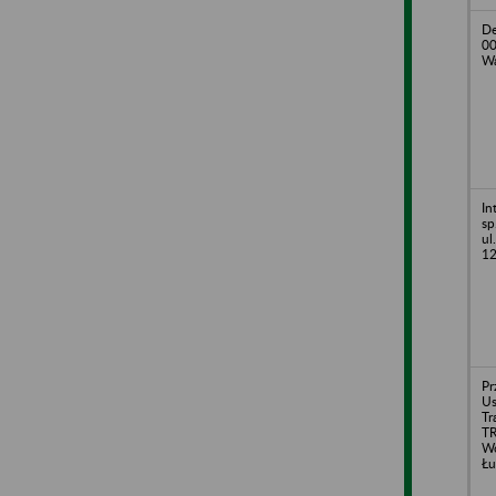
D
00
Wa
In
sp
ul
1
Pr
Us
Tr
T
Wo
Łu