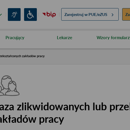
Zarejestruj w
PUE/eZUS
Za
Pracujący
Lekarze
Wzory formularz
zekształconych zakładów pracy
aza zlikwidowanych lub prze
akładów pracy