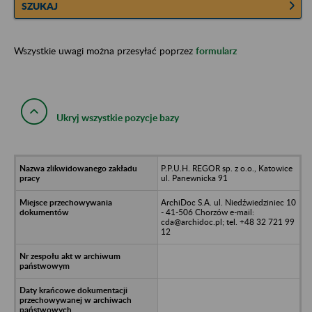
SZUKAJ
Wszystkie uwagi można przesyłać poprzez
formularz
Ukryj wszystkie pozycje bazy
P.P.U.H. REGOR sp. z o.o., Katowice
ul. Panewnicka 91
ArchiDoc S.A. ul. Niedźwiedziniec 10
- 41-506 Chorzów e-mail:
cda@archidoc.pl; tel. +48 32 721 99
12