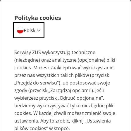
Polityka cookies
Polski
Menu
Szukaj
Serwisy ZUS wykorzystują techniczne
(niezbędne) oraz analityczne (opcjonalne) pliki
cookies. Możesz zaakceptować wykorzystanie
Emerytury
przez nas wszystkich takich plików (przycisk
„Przejdź do serwisu”) lub dostosować swoje
zgody (przycisk „Zarządzaj opcjami”). Jeśli
wybierzesz przycisk „Odrzuć opcjonalne”,
będziemy wykorzystywać tylko niezbędne pliki
Baza zlikwidowanych lub
cookies. W każdej chwili możesz zmienić swoje
przekształconych zakładów pracy
ustawienia. Aby to zrobić, kliknij „Ustawienia
plików cookies” w stopce.