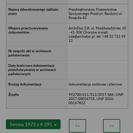
Przedsiębiorstwo Przetwórstwa
Spożywczego Prodryn, Racibórz ul.
Bosacka 42
ArchiDoc S.A. ul. Niedźwiedziniec 10
- 41-506 Chorzów e-mail:
cda@archidoc.pl; tel. +48 32 721 99
12
dokumentacja osobowa i płacowa
992700/611/513/2017-SAK; UNP:
2017-00054755, UNP 2026-
00167822
Strona 1973 z 4 295
<<
>>