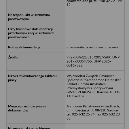
cda@archidoc.pl; tel. +48 32 721 99
12
dokumentacja osobowa i płacowa
992700/611/513/2017-SAK; UNP:
2017-00054755, UNP 2026-
00167822
Wojewódzki Związek Gminnych
Spółdzielni "Samopomoc Chłopska"-
Zakład Obrotu Artykułami
Przemysłowymi i Spożywczymi
(WZGS ZOAPIS), ul. Karowa 18, 08-
110 Siedlce
Archiwum Państwowe w Siedlcach,
ul. T. Kościuszki 7, 08-110 Siedlce,
tel. 025 632 25 74, fax 025 632 23
88