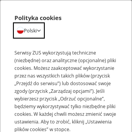
Polityka cookies
Polski
Menu
Szukaj
Serwisy ZUS wykorzystują techniczne
(niezbędne) oraz analityczne (opcjonalne) pliki
cookies. Możesz zaakceptować wykorzystanie
Emerytury
przez nas wszystkich takich plików (przycisk
„Przejdź do serwisu”) lub dostosować swoje
zgody (przycisk „Zarządzaj opcjami”). Jeśli
wybierzesz przycisk „Odrzuć opcjonalne”,
będziemy wykorzystywać tylko niezbędne pliki
Baza zlikwidowanych lub
cookies. W każdej chwili możesz zmienić swoje
przekształconych zakładów pracy
ustawienia. Aby to zrobić, kliknij „Ustawienia
plików cookies” w stopce.