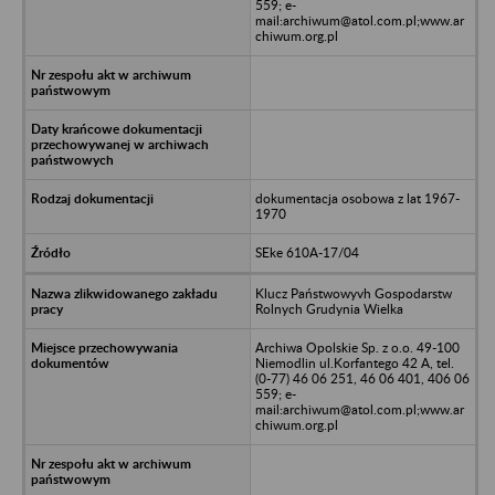
559; e-
mail:archiwum@atol.com.pl;www.ar
chiwum.org.pl
dokumentacja osobowa z lat 1967-
1970
SEke 610A-17/04
Klucz Państwowyvh Gospodarstw
Rolnych Grudynia Wielka
Archiwa Opolskie Sp. z o.o. 49-100
Niemodlin ul.Korfantego 42 A, tel.
(0-77) 46 06 251, 46 06 401, 406 06
559; e-
mail:archiwum@atol.com.pl;www.ar
chiwum.org.pl