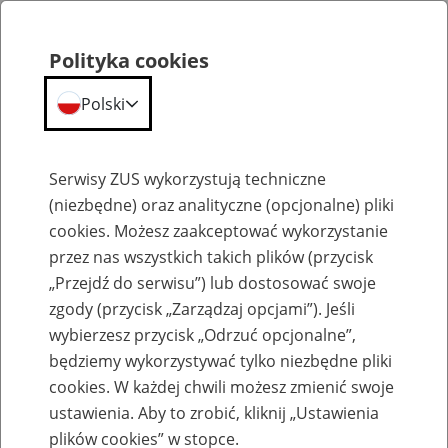
Polityka cookies
Polski
Menu
Szukaj
Serwisy ZUS wykorzystują techniczne
(niezbędne) oraz analityczne (opcjonalne) pliki
cookies. Możesz zaakceptować wykorzystanie
Emerytury
przez nas wszystkich takich plików (przycisk
„Przejdź do serwisu”) lub dostosować swoje
zgody (przycisk „Zarządzaj opcjami”). Jeśli
wybierzesz przycisk „Odrzuć opcjonalne”,
będziemy wykorzystywać tylko niezbędne pliki
Baza zlikwidowanych lub
cookies. W każdej chwili możesz zmienić swoje
przekształconych zakładów pracy
ustawienia. Aby to zrobić, kliknij „Ustawienia
plików cookies” w stopce.