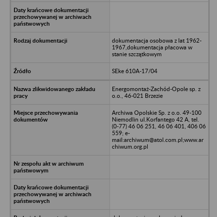
dokumentacja osobowa z lat 1962-
1967,dokumentacja płacowa w
stanie szczątkowym
SEke 610A-17/04
Energomontaż-Zachód-Opole sp. z
o.o., 46-021 Brzezie
Archiwa Opolskie Sp. z o.o. 49-100
Niemodlin ul.Korfantego 42 A, tel.
(0-77) 46 06 251, 46 06 401, 406 06
559; e-
mail:archiwum@atol.com.pl;www.ar
chiwum.org.pl