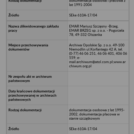
dokumentacja osobowa i płacowa z
lat 1991-2004
SEke 610A-17/04
EMAR Mariusz Szczęsny -Brzeg,
EMAR BRZEG sp. z o.o. - Pogorzela
78, 49-332 Olszanka
Archiwa Opolskie Sp. z o.o. 49-100
Niemodlin ul.Korfantego 42 A, tel.
(0-77) 46 06 251, 46 06 401, 406 06
559; e-
mail:archiwum@atol.com.pl;www.ar
chiwum.org.pl
dokumentacja osobowa z lat 1995-
2002, dokumentacja płacowa w
stanie szczątkowym
SEke 610A-17/04