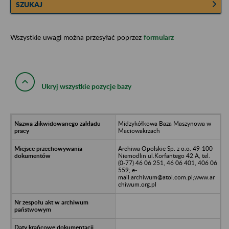
SZUKAJ
Wszystkie uwagi można przesyłać poprzez
formularz
Ukryj wszystkie pozycje bazy
Midzykółkowa Baza Maszynowa w
Maciowakrzach
Archiwa Opolskie Sp. z o.o. 49-100
Niemodlin ul.Korfantego 42 A, tel.
(0-77) 46 06 251, 46 06 401, 406 06
559; e-
mail:archiwum@atol.com.pl;www.ar
chiwum.org.pl