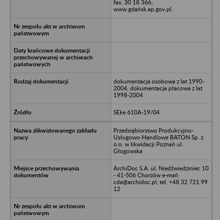
fax. 30 18 366;
www.gdańsk.ap.gov.pl.
dokumentacja osobowa z lat 1990-
2004, dokumentacja płacowa z lat
1998-2004
SEke 610A-19/04
Przedsiębiorstwo Produkcyjno-
Usługowo-Handlowe BATON Sp. z
o.o. w likwidacji Poznań ul.
Głogowska
ArchiDoc S.A. ul. Niedźwiedziniec 10
- 41-506 Chorzów e-mail:
cda@archidoc.pl; tel. +48 32 721 99
12