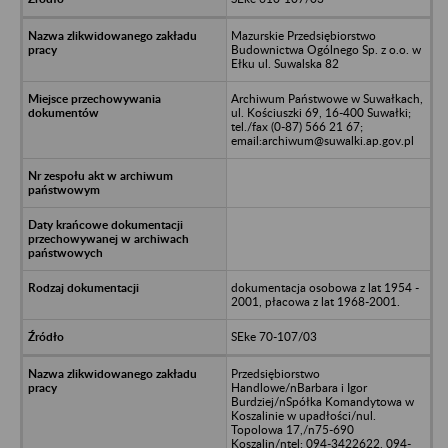
Mazurskie Przedsiębiorstwo
Budownictwa Ogólnego Sp. z o.o. w
Ełku ul. Suwalska 82
Archiwum Państwowe w Suwałkach,
ul. Kościuszki 69, 16-400 Suwałki;
tel./fax (0-87) 566 21 67;
email:archiwum@suwalki.ap.gov.pl
dokumentacja osobowa z lat 1954 -
2001, płacowa z lat 1968-2001.
SEke 70-107/03
Przedsiębiorstwo
Handlowe/nBarbara i Igor
Burdziej/nSpółka Komandytowa w
Koszalinie w upadłości/nul.
Topolowa 17,/n75-690
Koszalin/ntel: 094-3422622, 094-