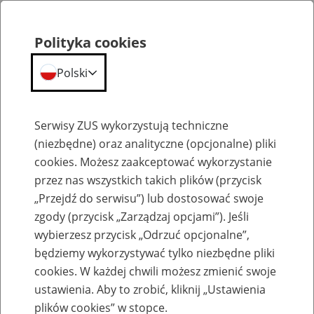
Polityka cookies
Polski
Menu
Szukaj
Serwisy ZUS wykorzystują techniczne
(niezbędne) oraz analityczne (opcjonalne) pliki
cookies. Możesz zaakceptować wykorzystanie
Emerytury
przez nas wszystkich takich plików (przycisk
„Przejdź do serwisu”) lub dostosować swoje
zgody (przycisk „Zarządzaj opcjami”). Jeśli
wybierzesz przycisk „Odrzuć opcjonalne”,
będziemy wykorzystywać tylko niezbędne pliki
Baza zlikwidowanych lub
cookies. W każdej chwili możesz zmienić swoje
przekształconych zakładów pracy
ustawienia. Aby to zrobić, kliknij „Ustawienia
plików cookies” w stopce.