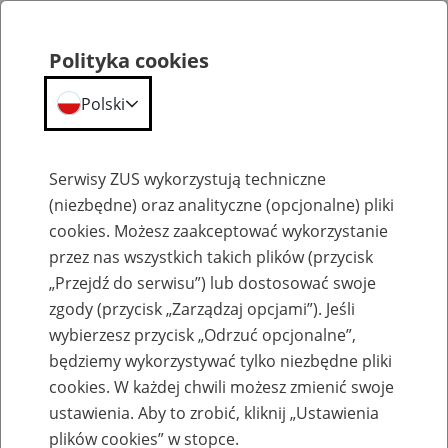
Polityka cookies
Polski
Menu
Szukaj
Serwisy ZUS wykorzystują techniczne
(niezbędne) oraz analityczne (opcjonalne) pliki
cookies. Możesz zaakceptować wykorzystanie
Aktualności
przez nas wszystkich takich plików (przycisk
„Przejdź do serwisu”) lub dostosować swoje
zgody (przycisk „Zarządzaj opcjami”). Jeśli
wybierzesz przycisk „Odrzuć opcjonalne”,
będziemy wykorzystywać tylko niezbędne pliki
cookies. W każdej chwili możesz zmienić swoje
Informacja dla płatników składek, którzy
ustawienia. Aby to zrobić, kliknij „Ustawienia
mają obowiązek złożenia zgłoszenia ZUS
plików cookies” w stopce.