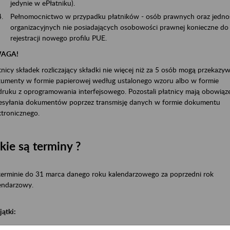
jedynie w ePłatniku).
Pełnomocnictwo w przypadku płatników - osób prawnych oraz jedno
organizacyjnych nie posiadających osobowości prawnej konieczne do
rejestracji nowego profilu PUE.
AGA!
tnicy składek rozliczający składki nie więcej niż za 5 osób mogą przekazy
umenty w formie papierowej według ustalonego wzoru albo w formie
ruku z oprogramowania interfejsowego. Pozostali płatnicy mają obowiąz
esyłania dokumentów poprzez transmisję danych w formie dokumentu
ktronicznego.
kie są terminy ?
erminie do 31 marca danego roku kalendarzowego za poprzedni rok
endarzowy.
jątki: