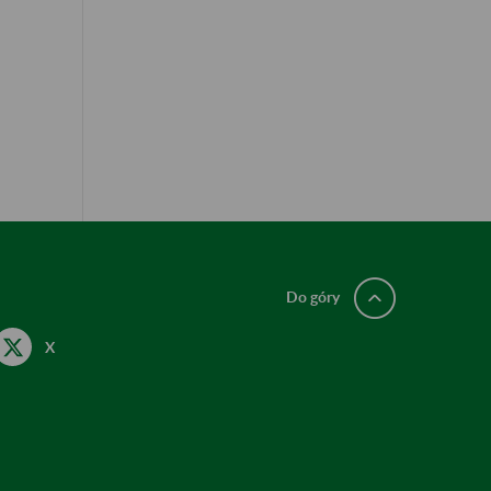
Do góry
X