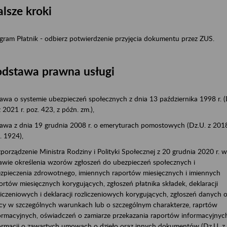
lsze kroki
gram Płatnik - odbierz potwierdzenie przyjęcia dokumentu przez ZUS.
odstawa prawna usługi
awa o systemie ubezpieczeń społecznych z dnia 13 października 1998 r. (
z 2021 r. poz. 423, z późn. zm.),
awa z dnia 19 grudnia 2008 r. o emeryturach pomostowych (Dz.U. z 2018
. 1924),
porządzenie Ministra Rodziny i Polityki Społecznej z 20 grudnia 2020 r. 
awie określenia wzorów zgłoszeń do ubezpieczeń społecznych i
zpieczenia zdrowotnego, imiennych raportów miesięcznych i imiennych
ortów miesięcznych korygujących, zgłoszeń płatnika składek, deklaracji
liczeniowych i deklaracji rozliczeniowych korygujących, zgłoszeń danych 
cy w szczególnych warunkach lub o szczególnym charakterze, raprtów
ormacyjnych, oświadczeń o zamiarze przekazania raportów informacyjnyc
ormacji o zawartych umowach o dzieło oraz innych dokumentów (Dz.U. z