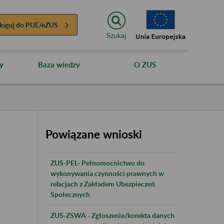
loguj do
PUE/eZUS
Szukaj
y
Baza wiedzy
O ZUS
Powiązane wnioski
ZUS-PEL- Pełnomocnictwo do
wykonywania czynności prawnych w
relacjach z Zakładem Ubezpieczeń
Społecznych
ZUS-ZSWA - Zgłoszenie/korekta danych