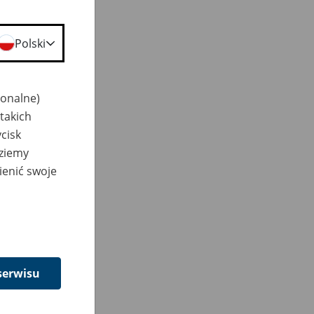
o
ia
Polski
ało
jonalne)
oku
takich
cisk
dziemy
ienić swoje
dni
serwisu
y