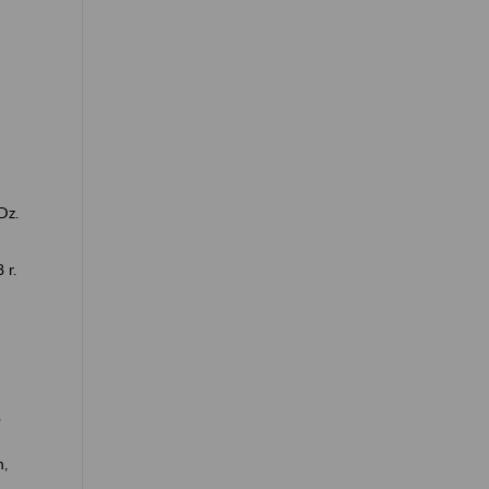
Dz.
 r.
w
o
h,