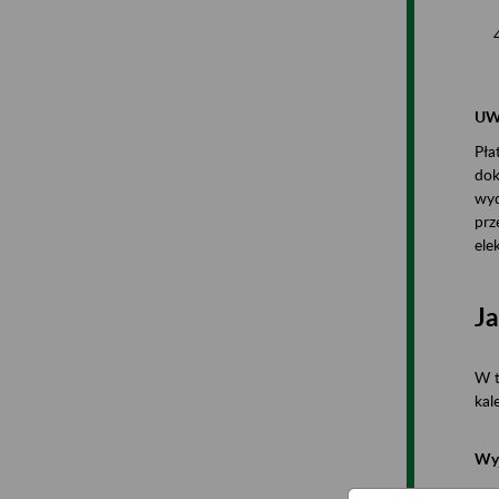
UW
Pła
dok
wyd
prz
ele
Ja
W t
kal
Wy