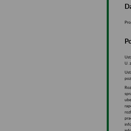
Da
Pro
P
Ust
U. 
Ust
poz
Roz
spr
ube
rap
roz
pra
inf
inf