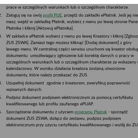
jest do zgłoszenia okresów pracy, w których ubezpieczony wykonywa
prace w szczególnych warunkach lub o szczególnym charakter
Zaloguj się na swój
profil PUE
, przejdź do zakładki ePłatnik. Jeśli jej ni
masz, wejdź w zakładkę Płatnik, wybierz z menu po lewej stronie Pane
Płatnika i kliknij [Aktywuj ePłatnika].
W zakładce ePłatnik wybierz z menu po lewej Kreatory i kliknij [Zgłosz
ZUS ZSWA]. Zamiast tego możesz kliknąć [Dodaj dokument] z góry
lewego menu. W centralnej części serwisu uruchomi się kreator obsług
dokumentu umożliwiający zgłoszenie lub korektę danych o pracy w
szczególnych warunkach lub o szczególnym charakterze za wskazany 
kalendarzowy. W wyniku działania kreatora zostaną utworzone
dokumenty, które należy przekazać do ZUS.
Uzupełnij dokument zgodnie z kreatorem, zweryfikuj poprawność
wpisanych danych.
Podpisz dokument podpisem elektronicznym za pomocą certyfikatu
kwalifikowanego lub profilu zaufanego ePUAP.
Sporządzenie dokumentu z użyciem
programu Płatnik
- sporządź
dokument ZUS ZSWA, dołącz do zestawu, podpisz podpisem
elektronicznym przy użyciu certyfikatu kwalifikowanego i wyślij do ZU