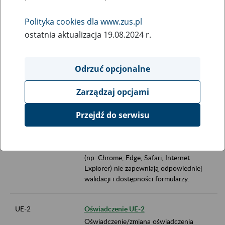
Symbol
Nazwa wniosku
Polityka cookies dla www.zus.pl
ostatnia aktualizacja 19.08.2024 r.
ERZ
Załącznik ERZ
Załącznik do wniosku o rentę z tytułu
niezdolności do pracy
Odrzuć opcjonalne
Aktualizacja formularza: 6 grudnia 2018 r.
Zarządzaj opcjami
Aby wypełnić i wydrukować formularz na
komputerze, skorzystaj z pliku „Wypełnij i
Przejdź do serwisu
wydrukuj”.
Najpierw zapisz go na
komputerze
, a potem wypełnij w
programie Adobe Reader (darmowy) lub
Adobe Acrobat. Przeglądarki internetowe
(np. Chrome, Edge, Safari, Internet
Explorer) nie zapewniają odpowiedniej
walidacji i dostępności formularzy.
UE-2
Oświadczenie UE-2
Oświadczenie/zmiana oświadczenia