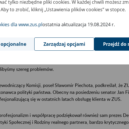
ać tylko niezbędne pliki cookies. W każdej chwili możesz zm
 Aby to zrobić, kliknij „Ustawienia plików cookies” w stopce.
łowie docenili profesjonalizm i niezmiennie dobrą współpracę p
isją. Większość podkreślała skalę dodatkowych zadań, z jaką zm
okies dla www.zus.pl
ostatnia aktualizacja 19.08.2024 r.
ach, do których zaliczyć można: małą reformę emerytalną, wprow
łużonych zasiłków macierzyńskich, abolicję dla zadłużonych prz
owadzenie subkont. - Prezesura Zbigniewa Derdziuka to okres ba
 opcjonalne
Zarządzaj opcjami
Przejdź do 
es przebudowy systemu ubezpieczeń społecznych - mówił wicemini
łecznej oraz przewodniczący rady nadzorczej ZUS, Marek Bucior,
lizowane przez ZUS, zawsze było realizowane terminowo. Gdyby p
libyśmy szereg problemów.
ewodniczący Komisji, poseł Sławomir Piechota, podkreślał, że Z
onawca polityki państwa. Obecny na posiedzeniu senator Jan Filip
fesjonalizującą się w ostatnich latach obsługę klienta w ZUS.
profesjonalizm i współpracę podziękował również sam prezes De
ityki Społecznej i Rodziny realnego partnera, bardzo krytycznego