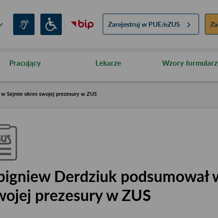
Zarejestruj w
PUE/eZUS
Za
Pracujący
Lekarze
Wzory formularz
w Sejmie okres swojej prezesury w ZUS
bigniew Derdziuk podsumował w
wojej prezesury w ZUS