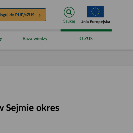
loguj do
PUE/eZUS
Szukaj
y
Baza wiedzy
O ZUS
 Sejmie okres