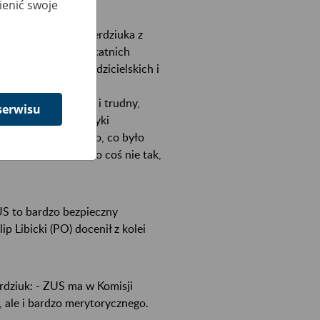
ienić swoje
rezesa Zbigniewa Derdziuka z
ierzył się ZUS w ostatnich
adzenie urlopów rodzicielskich i
edsiębiorców, czy
rdzo newralgiczny i trudny,
serwisu
ster pracy i polityki
 i dodał: - Wszystko, co było
o stronie ZUS było coś nie tak,
US to bardzo bezpieczny
 Libicki (PO) docenił z kolei
rdziuk: - ZUS ma w Komisji
, ale i bardzo merytorycznego.