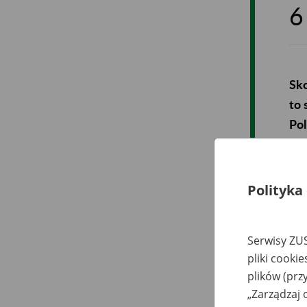
6
Sko
to 
Pol
pre
dzi
Polityka
Pod
odc
lat
Serwisy ZUS
Der
pliki cooki
Pow
plików (prz
wic
„Zarządzaj 
- d