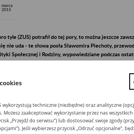
marca
2015
ro tyle (ZUS) potrafił do tej pory, to można jeszcze zaws
się nie uda - te słowa posła Sławomira Piechoty, przew
ityki Społecznej i Rodziny, wypowiedziane podczas ostat
zesem ZUS Zbigniewem Derdziukiem, najlepiej podsumo
ałalności Zakładu Ubezpieczeń Społecznych.
 cookies
czas środowego (4 marca) spotkania posłów Komisji Polityki Społ
hodzącym z ZUS z końcem marca prezesem Zbigniewem Derdzi
a działalności Zakładu. Posłowie, niezależnie od opcji polityczn
 wykorzystują techniczne (niezbędne) oraz analityczne (opc
dziukowi za 5,5 roku jego prezesury. - Poszedł pan prezes w unow
es. Możesz zaakceptować wykorzystanie przez nas wszystkich 
iem szczerze, że imponujące są te efekty i wszyscy powinniśmy j
ycisk „Przejdź do serwisu”) lub dostosować swoje zgody (przy
eprzewodnicząca Komisji, poseł Anna Bańkowska (SLD). - Zadań
opcjami”). Jeśli wybierzesz przycisk „Odrzuć opcjonalne”, bę
odał zastępca przewodniczącego Stanisław Szwed (PiS).