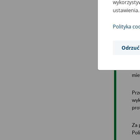
wykorzystyw
ustawienia.
Pos
Kom
Polityka co
lat
wyd
wpr
Odrzuć
okr
spo
rea
mie
Prz
wyk
pro
Za 
Pol