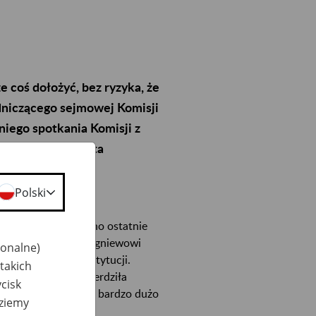
ze coś dołożyć, bez ryzyka, że
odniczącego sejmowej Komisji
niego spotkania Komisji z
wują ostatnie lata
Polski
ecznej i Rodziny z
ukiem, podsumowano ostatnie
ych, podziękowali Zbigniewowi
jonalne)
ocześnienie tej instytucji.
takich
e dostrzegać - stwierdziła
cisk
 przed ZUS-em było bardzo dużo
dziemy